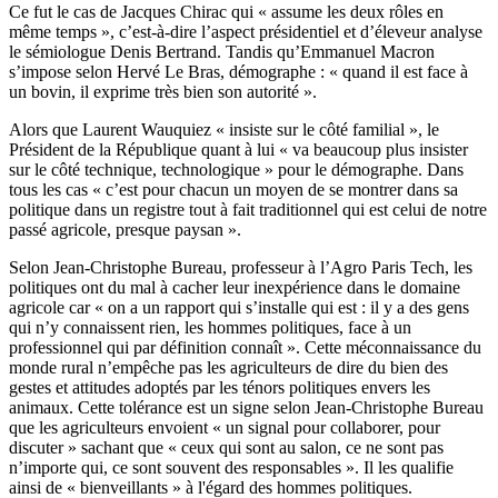
Ce fut le cas de Jacques Chirac qui « assume les deux rôles en
même temps », c’est-à-dire l’aspect présidentiel et d’éleveur analyse
le sémiologue Denis Bertrand. Tandis qu’Emmanuel Macron
s’impose selon Hervé Le Bras, démographe : « quand il est face à
un bovin, il exprime très bien son autorité ».
Alors que Laurent Wauquiez « insiste sur le côté familial », le
Président de la République quant à lui « va beaucoup plus insister
sur le côté technique, technologique » pour le démographe. Dans
tous les cas « c’est pour chacun un moyen de se montrer dans sa
politique dans un registre tout à fait traditionnel qui est celui de notre
passé agricole, presque paysan ».
Selon Jean-Christophe Bureau, professeur à l’Agro Paris Tech, les
politiques ont du mal à cacher leur inexpérience dans le domaine
agricole car « on a un rapport qui s’installe qui est : il y a des gens
qui n’y connaissent rien, les hommes politiques, face à un
professionnel qui par définition connaît ». Cette méconnaissance du
monde rural n’empêche pas les agriculteurs de dire du bien des
gestes et attitudes adoptés par les ténors politiques envers les
animaux. Cette tolérance est un signe selon Jean-Christophe Bureau
que les agriculteurs envoient « un signal pour collaborer, pour
discuter » sachant que « ceux qui sont au salon, ce ne sont pas
n’importe qui, ce sont souvent des responsables ». Il les qualifie
ainsi de « bienveillants » à l'égard des hommes politiques.