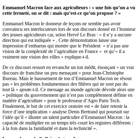
Emmanuel Macron face aux agriculteurs : « une fois qu’on a vu
cette fermeté, on se dit : mais qu’est-ce qu’on propose ? »
Emmanuel Macron le donneur de leçons ne semble pas avoir
convaincu ses interlocuteurs lors de son discours donné en l’honneur
des jeunes agriculteurs car, selon Hervé Le Bras : « il n’y a aucune
direction qui est indiquée » . Cette démonstration laisse une
impression d’embarras qui montre que le Président « n’a pas une
vision de la complexité de l’agriculture en France » et qu’« il a
vraiment une vision des villes » explique-t-il.
De ce discours ressort en revanche un ton inédit, énonçant « un vrai
discours de franchise un peu menaçant » pour Jean-Christophe
Bureau. Mais le haussement de ton d’Emmanuel Macron ne résout
pas « les problèmes fondamentaux des filières qui ne sont pas du
tout là » ajoute-t-il. Ce message au monde agricole dévoile alors une
« politique du gouvernement qui n’est pas complètement définie en
matière d’agriculture » pour le professeur d’Agro Paris Tech.
Finalement, le but de cet exercice oratoire est « de faire retenir la
force d’une implication » analyse Denis Bertrand qui poursuit sur
l’idée qu’il « illustre un talent particulier d’Emmanuel Macron : la
capacité de multiplier en un temps très court les registres différents :
à la fois dans la familiarité et dans la technicité ».