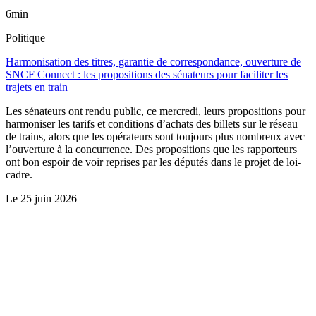
6min
Politique
Harmonisation des titres, garantie de correspondance, ouverture de
SNCF Connect : les propositions des sénateurs pour faciliter les
trajets en train
Les sénateurs ont rendu public, ce mercredi, leurs propositions pour
harmoniser les tarifs et conditions d’achats des billets sur le réseau
de trains, alors que les opérateurs sont toujours plus nombreux avec
l’ouverture à la concurrence. Des propositions que les rapporteurs
ont bon espoir de voir reprises par les députés dans le projet de loi-
cadre.
Le
25 juin 2026