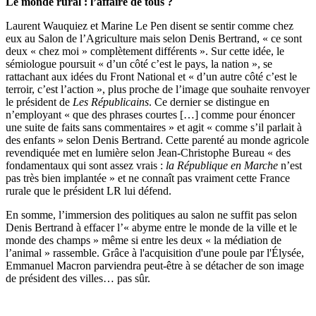
Le monde rural : l’affaire de tous ?
Laurent Wauquiez et Marine Le Pen disent se sentir comme chez
eux au Salon de l’Agriculture mais selon Denis Bertrand, « ce sont
deux « chez moi » complètement différents ». Sur cette idée, le
sémiologue poursuit « d’un côté c’est le pays, la nation », se
rattachant aux idées du Front National et « d’un autre côté c’est le
terroir, c’est l’action », plus proche de l’image que souhaite renvoyer
le président de
Les Républicains
. Ce dernier se distingue en
n’employant « que des phrases courtes […] comme pour énoncer
une suite de faits sans commentaires » et agit « comme s’il parlait à
des enfants » selon Denis Bertrand. Cette parenté au monde agricole
revendiquée met en lumière selon Jean-Christophe Bureau « des
fondamentaux qui sont assez vrais :
la République en Marche
n’est
pas très bien implantée » et ne connaît pas vraiment cette France
rurale que le président LR lui défend.
En somme, l’immersion des politiques au salon ne suffit pas selon
Denis Bertrand à effacer l’« abyme entre le monde de la ville et le
monde des champs » même si entre les deux « la médiation de
l’animal » rassemble. Grâce à l'acquisition d'une poule par l'Élysée,
Emmanuel Macron parviendra peut-être à se détacher de son image
de président des villes… pas sûr.