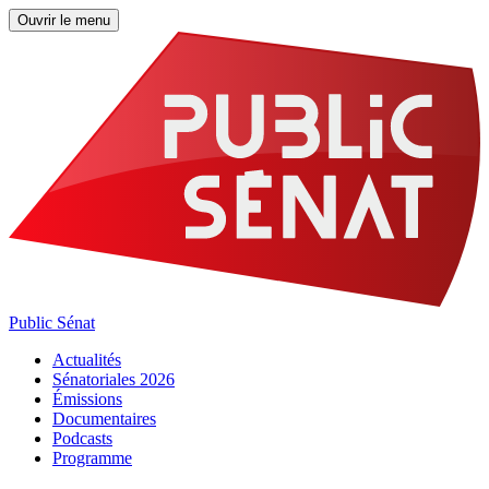
Ouvrir le menu
Public Sénat
Actualités
Sénatoriales 2026
Émissions
Documentaires
Podcasts
Programme