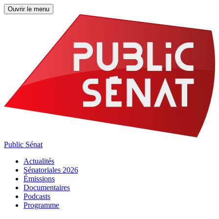
Ouvrir le menu
Public Sénat
Actualités
Sénatoriales 2026
Émissions
Documentaires
Podcasts
Programme