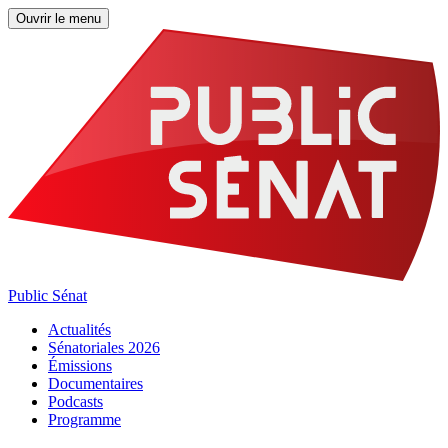
Ouvrir le menu
Public Sénat
Actualités
Sénatoriales 2026
Émissions
Documentaires
Podcasts
Programme