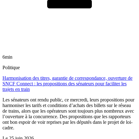
6min
Politique
Harmonisation des titres, garantie de correspondance, ouverture de
SNCF Connect : les propositions des sénateurs pour faciliter les
trajets en train
Les sénateurs ont rendu public, ce mercredi, leurs propositions pour
harmoniser les tarifs et conditions d’achats des billets sur le réseau
de trains, alors que les opérateurs sont toujours plus nombreux avec
l’ouverture à la concurrence. Des propositions que les rapporteurs
ont bon espoir de voir reprises par les députés dans le projet de loi-
cadre.
Le
25 juin 2026