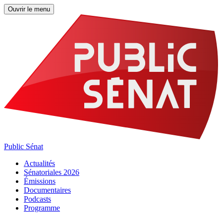
Ouvrir le menu
Public Sénat
Actualités
Sénatoriales 2026
Émissions
Documentaires
Podcasts
Programme