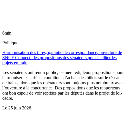
6min
Politique
Harmonisation des titres, garantie de correspondance, ouverture de
SNCF Connect : les propositions des sénateurs pour faciliter les
trajets en train
Les sénateurs ont rendu public, ce mercredi, leurs propositions pour
harmoniser les tarifs et conditions d’achats des billets sur le réseau
de trains, alors que les opérateurs sont toujours plus nombreux avec
l’ouverture à la concurrence. Des propositions que les rapporteurs
ont bon espoir de voir reprises par les députés dans le projet de loi-
cadre.
Le
25 juin 2026