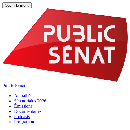
Ouvrir le menu
Public Sénat
Actualités
Sénatoriales 2026
Émissions
Documentaires
Podcasts
Programme