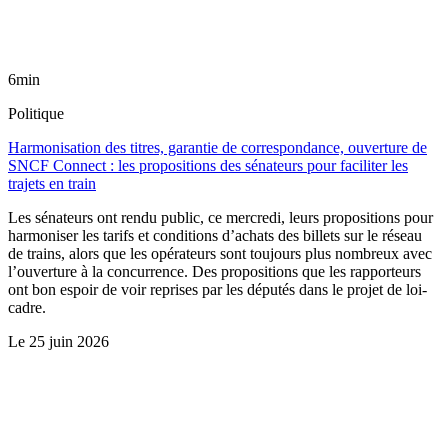
6min
Politique
Harmonisation des titres, garantie de correspondance, ouverture de
SNCF Connect : les propositions des sénateurs pour faciliter les
trajets en train
Les sénateurs ont rendu public, ce mercredi, leurs propositions pour
harmoniser les tarifs et conditions d’achats des billets sur le réseau
de trains, alors que les opérateurs sont toujours plus nombreux avec
l’ouverture à la concurrence. Des propositions que les rapporteurs
ont bon espoir de voir reprises par les députés dans le projet de loi-
cadre.
Le
25 juin 2026