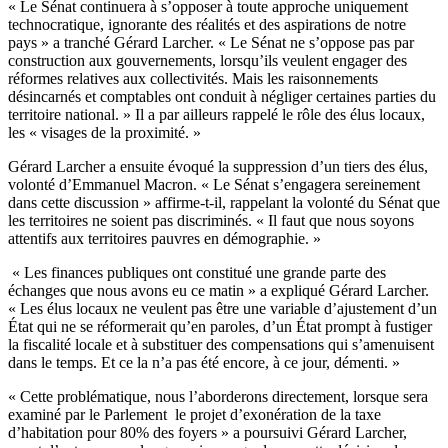
« Le Sénat continuera à s’opposer à toute approche uniquement
technocratique, ignorante des réalités et des aspirations de notre
pays » a tranché Gérard Larcher. « Le Sénat ne s’oppose pas par
construction aux gouvernements, lorsqu’ils veulent engager des
réformes relatives aux collectivités. Mais les raisonnements
désincarnés et comptables ont conduit à négliger certaines parties du
territoire national. » Il a par ailleurs rappelé le rôle des élus locaux,
les « visages de la proximité. »
Gérard Larcher a ensuite évoqué la suppression d’un tiers des élus,
volonté d’Emmanuel Macron. « Le Sénat s’engagera sereinement
dans cette discussion » affirme-t-il, rappelant la volonté du Sénat que
les territoires ne soient pas discriminés. « Il faut que nous soyons
attentifs aux territoires pauvres en démographie. »
« Les finances publiques ont constitué une grande parte des
échanges que nous avons eu ce matin » a expliqué Gérard Larcher.
« Les élus locaux ne veulent pas être une variable d’ajustement d’un
État qui ne se réformerait qu’en paroles, d’un État prompt à fustiger
la fiscalité locale et à substituer des compensations qui s’amenuisent
dans le temps. Et ce la n’a pas été encore, à ce jour, démenti. »
« Cette problématique, nous l’aborderons directement, lorsque sera
examiné par le Parlement le projet d’exonération de la taxe
d’habitation pour 80% des foyers » a poursuivi Gérard Larcher,