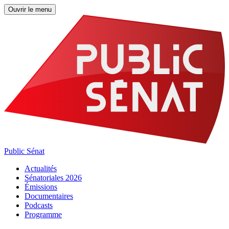
Ouvrir le menu
Public Sénat
Actualités
Sénatoriales 2026
Émissions
Documentaires
Podcasts
Programme