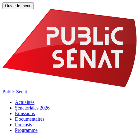
Ouvrir le menu
Public Sénat
Actualités
Sénatoriales 2026
Émissions
Documentaires
Podcasts
Programme