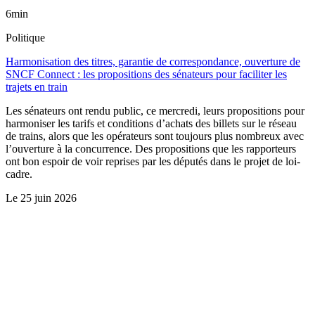
6min
Politique
Harmonisation des titres, garantie de correspondance, ouverture de
SNCF Connect : les propositions des sénateurs pour faciliter les
trajets en train
Les sénateurs ont rendu public, ce mercredi, leurs propositions pour
harmoniser les tarifs et conditions d’achats des billets sur le réseau
de trains, alors que les opérateurs sont toujours plus nombreux avec
l’ouverture à la concurrence. Des propositions que les rapporteurs
ont bon espoir de voir reprises par les députés dans le projet de loi-
cadre.
Le
25 juin 2026