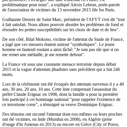
problématique pour nous", a expliqué Alexis Lebrun, porte-parole
de l'association de victimes du 13 novembre 2015 life for Paris.
Guillaume Denoix de Saint Marc, président de l'AFVT s'est dit "tout
à fait satisfait. Nous allons pouvoir aborder les problèmes de fond et
résoudre les petites susceptibilités sur les choix de date et de lieu".
De son côté, Bilal Mokono, victime de l'attentat du Stade de France,
a jugé que ces mesures étaient surtout "symboliques". Le jeune
homme en fauteuil roulant a ainsi lâché: "Je suis pas sûr que si on
me remet une médaille, je me remette debout".
La France vit sous une constante menace terroriste depuis début
2015 et la vague d'attentats jihadistes sans précédent qui a fait 246
morts.
Lors de la cérémonie ont été évoqués des attentats survenus il y a 40
ans, 30 ans, 20 ans, 10 ans. Cette liste comprenait l'assassinat du
préfet Claude Erignac en 1998, dont la famille a pour la première
fois participé à cet hommage national "pour rappeler l'existence de
ce terrorisme corse", a témoigné sa veuve Dominique Erignac.
Des témoins ont raconté l'attentat dont eux-mêmes ou leurs proches
ont été victimes, en Inde (Mumbai en 2008), en Algérie (prise
d'otage d'In Amenas en 2013) ou encore en Grèce (City of Poros,