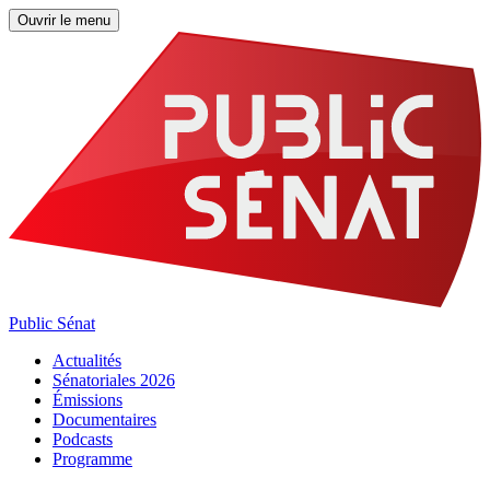
Ouvrir le menu
Public Sénat
Actualités
Sénatoriales 2026
Émissions
Documentaires
Podcasts
Programme