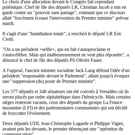
Le choix d'une allocution devant le Congrès fait cependant
polémique. Chef de file des députés LR, Christian Jacob a mis en
garde contre un "pouvoir sans partage", estimant que ce discours
allait "forcément écraser l'intervention du Premier ministre" prévue
mardi.
Il s'agit d'une "humiliation totale", a renchéri le député LR Eric
Ciotti.
"On a un président +selfie+, qui en fait s'autoproclame et
s'autocélèbre. Mais qui malheureusement ne veut plus répondre", a
dénoncé le chef de file des députés PS Olivier Faure.
A l'opposé, l'ancien ministre socialiste Jack Lang défend l'idée d'un
président "responsable devant le Parlement", allant jusqu'à évoquer
une "suppression (du) poste de Premier ministre".
Les 577 députés et 348 sénateurs ont été conviés à Versailles où ils
seront placés par ordre alphabétique dans l'hémicycle. Mais certains
sièges resteront vacants, ceux des députés du groupe La France
insoumise (LFI) et des parlementaires communistes qui ont décidé
de boycotter l'événement.
Deux députés UDI, Jean-Christophe Lagarde et Philippe Vigier,
avaient pris les devants, le premier dénonçant une "opération de
communication".