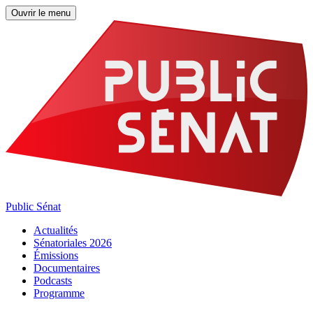
Ouvrir le menu
Public Sénat
Actualités
Sénatoriales 2026
Émissions
Documentaires
Podcasts
Programme