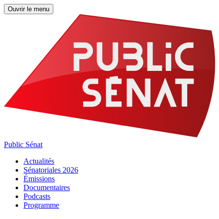
Ouvrir le menu
Public Sénat
Actualités
Sénatoriales 2026
Émissions
Documentaires
Podcasts
Programme