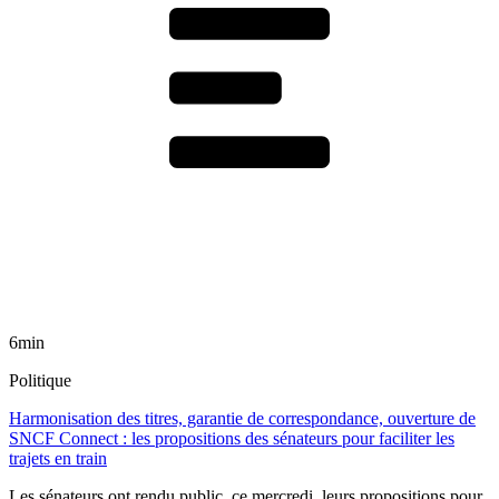
6min
Politique
Harmonisation des titres, garantie de correspondance, ouverture de
SNCF Connect : les propositions des sénateurs pour faciliter les
trajets en train
Les sénateurs ont rendu public, ce mercredi, leurs propositions pour