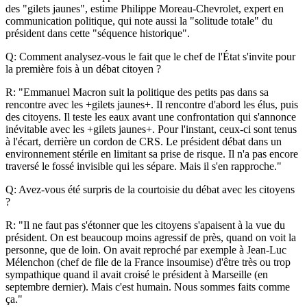
des "gilets jaunes", estime Philippe Moreau-Chevrolet, expert en
communication politique, qui note aussi la "solitude totale" du
président dans cette "séquence historique".
Q: Comment analysez-vous le fait que le chef de l'État s'invite pour
la première fois à un débat citoyen ?
R: "Emmanuel Macron suit la politique des petits pas dans sa
rencontre avec les +gilets jaunes+. Il rencontre d'abord les élus, puis
des citoyens. Il teste les eaux avant une confrontation qui s'annonce
inévitable avec les +gilets jaunes+. Pour l'instant, ceux-ci sont tenus
à l'écart, derrière un cordon de CRS. Le président débat dans un
environnement stérile en limitant sa prise de risque. Il n'a pas encore
traversé le fossé invisible qui les sépare. Mais il s'en rapproche."
Q: Avez-vous été surpris de la courtoisie du débat avec les citoyens
?
R: "Il ne faut pas s'étonner que les citoyens s'apaisent à la vue du
président. On est beaucoup moins agressif de près, quand on voit la
personne, que de loin. On avait reproché par exemple à Jean-Luc
Mélenchon (chef de file de la France insoumise) d'être très ou trop
sympathique quand il avait croisé le président à Marseille (en
septembre dernier). Mais c'est humain. Nous sommes faits comme
ça."