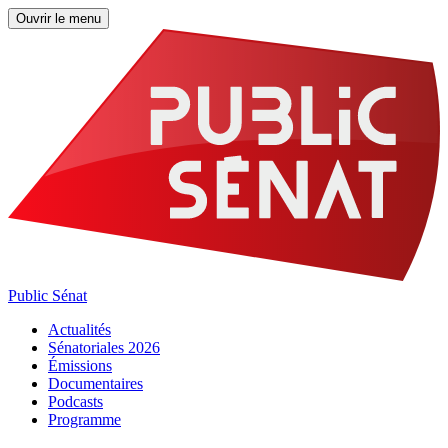
Ouvrir le menu
Public Sénat
Actualités
Sénatoriales 2026
Émissions
Documentaires
Podcasts
Programme