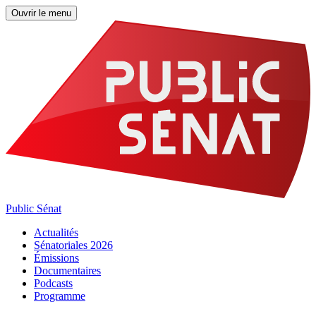
Ouvrir le menu
Public Sénat
Actualités
Sénatoriales 2026
Émissions
Documentaires
Podcasts
Programme