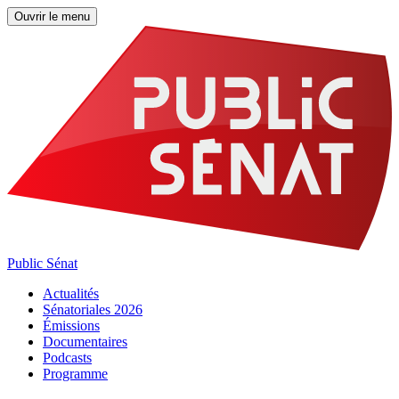
Ouvrir le menu
Public Sénat
Actualités
Sénatoriales 2026
Émissions
Documentaires
Podcasts
Programme