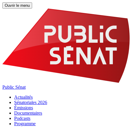
Ouvrir le menu
Public Sénat
Actualités
Sénatoriales 2026
Émissions
Documentaires
Podcasts
Programme