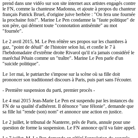
prend dans une vidéo sur son site internet aux artistes engagés contre
le FN, comme la chanteuse Madonna, et ajoute à propos du chanteur
français Patrick Bruel, d'origine juive berbère : "On fera une fournée
la prochaine fois!". Marine Le Pen condamne la "faute politique" de
son père, qui dément toute "connotation antisémite" au mot
"fournée".
Le 2 avril 2015, M. Le Pen réitère ses propos sur les chambres à
gaz, "point de détail" de l'histoire selon lui, et confie le 7 à
l'hebdomadaire d'extrême droite Rivarol qu'il n'a jamais considéré le
maréchal Pétain comme un "traître". Marine Le Pen parle d'un
"suicide politique".
Le 1er mai, le patriarche s'impose sur la scène où sa fille doit
prononcer son traditionnel discours à Paris, puis part sans l'écouter.
- Première suspension du parti, premier procès -
Le 4 mai 2015 Jean-Marie Le Pen est suspendu par les instances du
FN de sa qualité d'adhérent. Il dénonce "une félonie", demande que
sa fille lui "rende (son) nom" et annonce une action en justice.
Le 2 juillet, le tribunal de Nanterre, près de Paris, annule pour une
question de forme la suspension. Le FN annonce qu'il va faire appel.