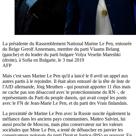
La présidente du Rassemblement National Marine Le Pen, entourée
du Belge Gerolf Annemans, membre du parti Vlaams Belang
(gauche) et du leader du parti bulgare Volya Veselin Mareshki
(droite), à Sofia en Bulgarie, le 3 mai 2019
AFP
Mais c'est sans Marine Le Pen qu'il a lancé le 8 avril un appel aux
autres partis à le rejoindre. Il était alors entouré de la tête de liste de
l'AfD allemande, Jörg Meuthen - qui pourrait apporter 11 élus mais
ne cache pas son désaccord avec le protectionnisme du RN -, de
représentants du Parti du peuple danois, qui avait coupé les ponts
avec le FN de Jean-Marie Le Pen, et du parti des Vrais finlandais.
La proximité de Marine Le Pen avec la Russie suscite également la
méfiance dans les anciens pays communistes. Matteo Salvini, lui
aussi proche de Moscou, mais plus conservateur sur les valeurs
sociétales que Mme Le Pen, a tenté de débaucher en janvier les
conservateurs polonais du parti Droit et Justice (PiS) au pouvoir. En