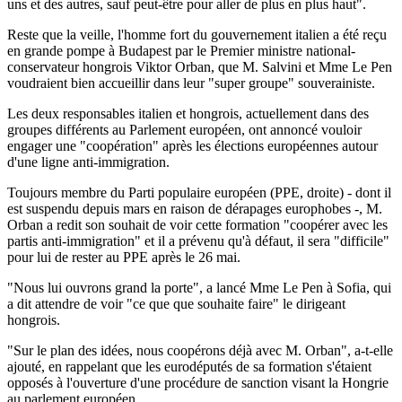
uns et des autres, sauf peut-être pour aller de plus en plus haut".
Reste que la veille, l'homme fort du gouvernement italien a été reçu
en grande pompe à Budapest par le Premier ministre national-
conservateur hongrois Viktor Orban, que M. Salvini et Mme Le Pen
voudraient bien accueillir dans leur "super groupe" souverainiste.
Les deux responsables italien et hongrois, actuellement dans des
groupes différents au Parlement européen, ont annoncé vouloir
engager une "coopération" après les élections européennes autour
d'une ligne anti-immigration.
Toujours membre du Parti populaire européen (PPE, droite) - dont il
est suspendu depuis mars en raison de dérapages europhobes -, M.
Orban a redit son souhait de voir cette formation "coopérer avec les
partis anti-immigration" et il a prévenu qu'à défaut, il sera "difficile"
pour lui de rester au PPE après le 26 mai.
"Nous lui ouvrons grand la porte", a lancé Mme Le Pen à Sofia, qui
a dit attendre de voir "ce que que souhaite faire" le dirigeant
hongrois.
"Sur le plan des idées, nous coopérons déjà avec M. Orban", a-t-elle
ajouté, en rappelant que les eurodéputés de sa formation s'étaient
opposés à l'ouverture d'une procédure de sanction visant la Hongrie
au parlement européen.