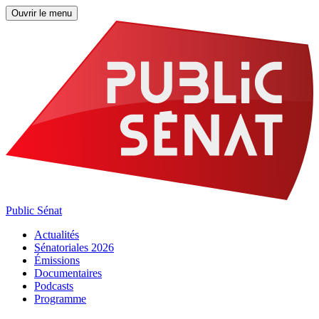
Ouvrir le menu
Public Sénat
Actualités
Sénatoriales 2026
Émissions
Documentaires
Podcasts
Programme