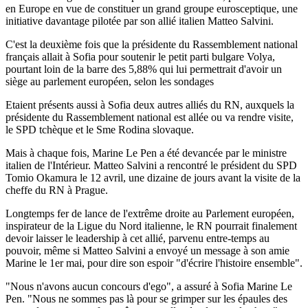
en Europe en vue de constituer un grand groupe eurosceptique, une
initiative davantage pilotée par son allié italien Matteo Salvini.
C'est la deuxième fois que la présidente du Rassemblement national
français allait à Sofia pour soutenir le petit parti bulgare Volya,
pourtant loin de la barre des 5,88% qui lui permettrait d'avoir un
siège au parlement européen, selon les sondages
Etaient présents aussi à Sofia deux autres alliés du RN, auxquels la
présidente du Rassemblement national est allée ou va rendre visite,
le SPD tchèque et le Sme Rodina slovaque.
Mais à chaque fois, Marine Le Pen a été devancée par le ministre
italien de l'Intérieur. Matteo Salvini a rencontré le président du SPD
Tomio Okamura le 12 avril, une dizaine de jours avant la visite de la
cheffe du RN à Prague.
Longtemps fer de lance de l'extrême droite au Parlement européen,
inspirateur de la Ligue du Nord italienne, le RN pourrait finalement
devoir laisser le leadership à cet allié, parvenu entre-temps au
pouvoir, même si Matteo Salvini a envoyé un message à son amie
Marine le 1er mai, pour dire son espoir "d'écrire l'histoire ensemble".
"Nous n'avons aucun concours d'ego", a assuré à Sofia Marine Le
Pen. "Nous ne sommes pas là pour se grimper sur les épaules des