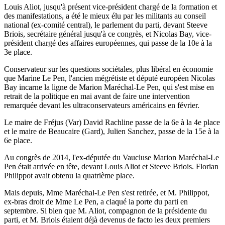
Louis Aliot, jusqu'à présent vice-président chargé de la formation et
des manifestations, a été le mieux élu par les militants au conseil
national (ex-comité central), le parlement du parti, devant Steeve
Briois, secrétaire général jusqu'à ce congrès, et Nicolas Bay, vice-
président chargé des affaires européennes, qui passe de la 10e à la
3e place.
Conservateur sur les questions sociétales, plus libéral en économie
que Marine Le Pen, l'ancien mégrétiste et député européen Nicolas
Bay incarne la ligne de Marion Maréchal-Le Pen, qui s'est mise en
retrait de la politique en mai avant de faire une intervention
remarquée devant les ultraconservateurs américains en février.
Le maire de Fréjus (Var) David Rachline passe de la 6e à la 4e place
et le maire de Beaucaire (Gard), Julien Sanchez, passe de la 15e à la
6e place.
Au congrès de 2014, l'ex-députée du Vaucluse Marion Maréchal-Le
Pen était arrivée en tête, devant Louis Aliot et Steeve Briois. Florian
Philippot avait obtenu la quatrième place.
Mais depuis, Mme Maréchal-Le Pen s'est retirée, et M. Philippot,
ex-bras droit de Mme Le Pen, a claqué la porte du parti en
septembre. Si bien que M. Aliot, compagnon de la présidente du
parti, et M. Briois étaient déjà devenus de facto les deux premiers