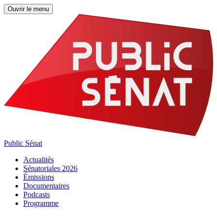
Ouvrir le menu
Public Sénat
Actualités
Sénatoriales 2026
Émissions
Documentaires
Podcasts
Programme