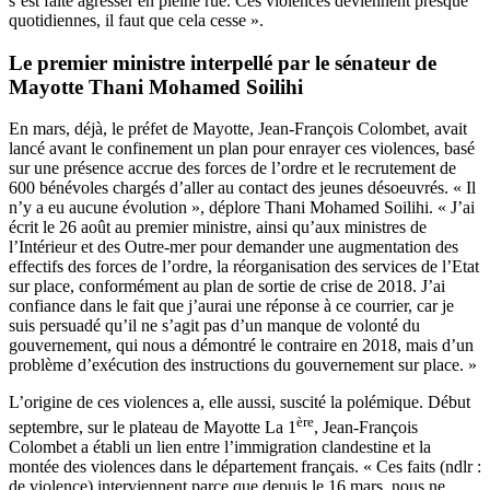
s’est faite agresser en pleine rue. Ces violences deviennent presque
quotidiennes, il faut que cela cesse ».
Le premier ministre interpellé par le sénateur de
Mayotte
Thani Mohamed Soilihi
En mars, déjà, le préfet de Mayotte, Jean-François Colombet, avait
lancé avant le confinement un plan pour enrayer ces violences, basé
sur une présence accrue des forces de l’ordre et le recrutement de
600 bénévoles chargés d’aller au contact des jeunes désoeuvrés. « Il
n’y a eu aucune évolution », déplore
Thani Mohamed Soilihi
. « J’ai
écrit le 26 août au premier ministre, ainsi qu’aux ministres de
l’Intérieur et des Outre-mer pour demander une augmentation des
effectifs des forces de l’ordre, la réorganisation des services de l’Etat
sur place, conformément au plan de sortie de crise de 2018. J’ai
confiance dans le fait que j’aurai une réponse à ce courrier, car je
suis persuadé qu’il ne s’agit pas d’un manque de volonté du
gouvernement, qui nous a démontré le contraire en 2018, mais d’un
problème d’exécution des instructions du gouvernement sur place. »
L’origine de ces violences a, elle aussi, suscité la polémique. Début
ère
septembre, sur le plateau de Mayotte La 1
, Jean-François
Colombet a établi un lien entre l’immigration clandestine et la
montée des violences dans le département français. « Ces faits (ndlr :
de violence) interviennent parce que depuis le 16 mars, nous ne