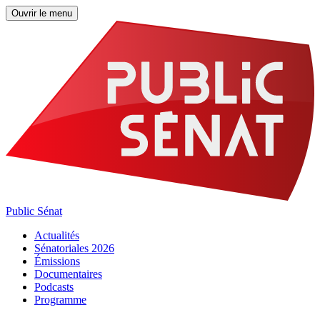
Ouvrir le menu
Public Sénat
Actualités
Sénatoriales 2026
Émissions
Documentaires
Podcasts
Programme