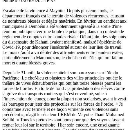
Publié le
07/09/2020 à 16:57
Escalade de la violence à Mayotte. Depuis plusieurs mois, le
département français est le terrain de violences récurrentes, causant
de nombreux blessés et dégâts matériels. En février, un candidat aux
municipales à Dembéni a été violemment agressé à la sortie d'une
réunion publique avec une boule de pétanque, dans un contexte de
règlement de comptes entre bandes rivale. Début juin, des soignants
du dispensaire de Kahani avaient manifesté, malgré l'épidémie de
Covid-19, pour dénoncer l'insécurité autour de leur lieu de travail.
Le mois d’août a vu défiler des affrontements entre bandes rivales,
particulièrement à Mamoudzou, le chef-lieu de l’île, qui ont fait un
mort et quatre blessés graves.
Depuis le 31 août, la violence atteint son paroxysme sur l’île du
Pacifique. Le chef-lieu et plusieurs des villes principales ont été le
théâtre de vives échauffourées qui ont fait treize blessés parmi les
forces de l’ordre. En toile de fond : la protestation des élèves contre
la grève des transports routiers qui s’est envenimé, suite à
l’intervention de jeunes, pour la plupart non scolarisés, ayant investi
les barrages pour jeter des projectiles sur les forces de l’ordre. « Je
condamne avec fermeté et de façon virulente ces violences sans
précédent », réagit le sénateur LREM de Mayotte
Thani Mohamed
Soilihi
. « Tous les prétextes sont bons pour que des voyous fassent
régner leur loi sur le territoire. Hier soir, encore, une enseignante