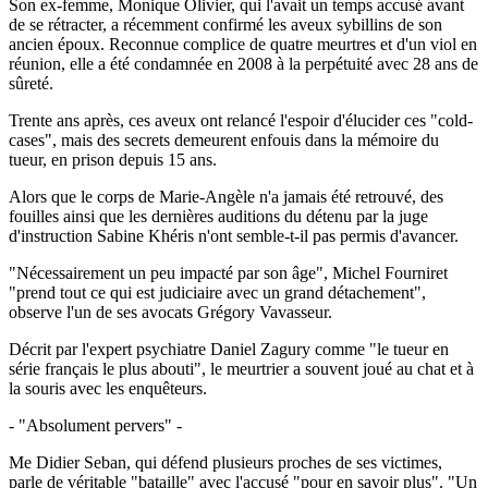
Son ex-femme, Monique Olivier, qui l'avait un temps accusé avant
de se rétracter, a récemment confirmé les aveux sybillins de son
ancien époux. Reconnue complice de quatre meurtres et d'un viol en
réunion, elle a été condamnée en 2008 à la perpétuité avec 28 ans de
sûreté.
Trente ans après, ces aveux ont relancé l'espoir d'élucider ces "cold-
cases", mais des secrets demeurent enfouis dans la mémoire du
tueur, en prison depuis 15 ans.
Alors que le corps de Marie-Angèle n'a jamais été retrouvé, des
fouilles ainsi que les dernières auditions du détenu par la juge
d'instruction Sabine Khéris n'ont semble-t-il pas permis d'avancer.
"Nécessairement un peu impacté par son âge", Michel Fourniret
"prend tout ce qui est judiciaire avec un grand détachement",
observe l'un de ses avocats Grégory Vavasseur.
Décrit par l'expert psychiatre Daniel Zagury comme "le tueur en
série français le plus abouti", le meurtrier a souvent joué au chat et à
la souris avec les enquêteurs.
- "Absolument pervers" -
Me Didier Seban, qui défend plusieurs proches de ses victimes,
parle de véritable "bataille" avec l'accusé "pour en savoir plus". "Un