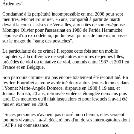
Ardennes".
Condamné à la perpétuité incompressible en mai 2008 pour sept
meurtres, Michel Fourniret, 76 ans, comparaît à partir de mardi
devant la cour d'assises de Versailles, aux côtés de son ex-épouse
Monique Olivier pour l'assassinat en 1988 de Farida Hammiche,
l'épouse d'un ex-codétenu, qui lui avait permis de faire main basse
sur le magot du "gang des postiches".
La particularité de ce crime? Il repose cette fois sur un mobile
crapuleux, à la différence de sept autres meurtres de jeunes filles,
précédés de viol ou tentative de viol, commis entre 1987 et 2001 en
France et en Belgique.
Son parcours criminel n'a pas encore totalement été reconstitué. En
février, Fourniret a avoué avoir tué deux autres jeunes femmes dans
l'Yonne: Marie-Angèle Domece, disparue en 1988 à 19 ans, et
Joanna Parrish, 20 ans, retrouvée violée et étranglée deux ans plus
tard. Des meurtres qu'il niait jusqu'alors et pour lesquels il avait été
mis en examen en 2008.
"Si ces personnes n'avaient pas croisé mon chemin, elles seraient
toujours vivantes", a-t-il déclaré lors d'un de ses interrogatoires dont
l'AFP a eu connaissance.