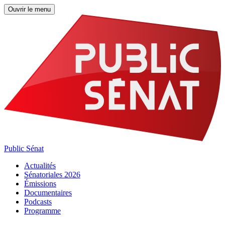
Ouvrir le menu
Public Sénat
Actualités
Sénatoriales 2026
Émissions
Documentaires
Podcasts
Programme