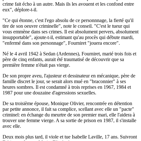
crime fait écho à un autre. Mais ils les avouent et les confond entre
eux", déplore-t-il.
"Ce qui étonne, c'est l'ego absolu de ce personnnage, la fierté qu'il
tire de son oeuvre criminelle", note le conseil. "C'est le tueur qui
vous emmène dans ses crimes. Il est absolument pervers, absolument
insupportable", ajoute-t-il, estimant qu'au procès qui débute mardi,
"enfermé dans son personnage", Fourniret "jouera encore".
Né le 4 avril 1942 à Sedan (Ardennes), Fourniret, marié trois fois et
père de cinq enfants, aurait été traumatisé de découvrir que sa
première femme n'était pas vierge.
De son propre aveu, l'ajusteur et dessinateur en mécanique, père de
famille discret le jour, se serait alors mué en "braconnier" à ses
heures sombres. Il est condamné à trois reprises en 1967, 1984 et
1987 pour une douzaine d'agressions sexuelles.
De sa troisième épouse, Monique Olivier, rencontrée en détention
par petite annonce, il fait sa complice, scellant avec elle un "pacte"
criminel: en échange du meurtre de son premier mari, elle l'aidera à
trouver une femme vierge. A sa sortie de prison en 1987, il s'installe
avec elle.
Deux mois plus tard, il viole et tue Isabelle Laville, 17 ans. Suivront