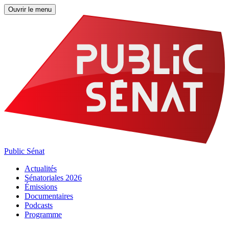
Ouvrir le menu
Public Sénat
Actualités
Sénatoriales 2026
Émissions
Documentaires
Podcasts
Programme