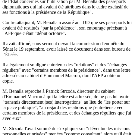
de l’État concernés sur l’utilisation par M. Benalla des passeports
diplomatiques qui lui avaient été attribués dans le cadre exclusif de
ses fonctions à la présidence de la République".
Contre-attaquant, M. Benalla a assuré au JDD que ses passeports lui
avaient été restitués "par la présidence", son entourage précisant à
l'AFP que c'était "début octobre".
Il avait affirmé, sous serment devant la commission d'enquête du
Sénat le 19 septembre, avoir laissé ce document dans son bureau de
l’Élisée.
Il a également souligné entretenir des "relations" et des "échanges
réguliers" avec "certains membres de la présidence", dans une lettre
adressée au cabinet d'Emmanuel Macron, dont l'AFP a obtenu
copie.
M. Benalla reproche à Patrick Strzoda, directeur du cabinet
d'Emmanuel Macron à qui la lettre est adressée, de ne pas lui avoir
"transmis directement (ses) interrogations" au lieu de "les porter sur
la place publique", "au regard des relations que j'entretiens avec
certains membres de la présidence, et des échanges réguliers que j'ai
avec eux".
M. Strzoda l'avait sommé de s'expliquer sur "d'éventuelles missions
personnelles et privées" menées "comme consultant" alors qu'il était