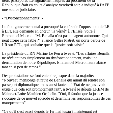
deux passeports. Le signalement auprès du procureur de la
République était en cours d'analyse vendredi soir, a indiqué à l'AFP
une source judiciaire.
- "Dysfonctionnements" -
Le flou gouvernemental a provoqué la colère de l'opposition: de LR
à LFI, elle demande en chœur "la vérité" à l’Élisée, voire à
Emmanuel Macron. "M. Benalla n'est pas un agent autonome. Qui
peut croire cette fable ?" a lancé Gilles Platret, un porte-parole de
LR sur RTL, qui souhaite que la "justice soit saisie".
La présidente du RN Marine Le Pen a tweeté: "Les affaires Benalla
ne révèlent pas simplement un dysfonctionnement, mais une
dénaturation de notre République. Emmanuel Macron aura abîmé
tant en si peu de temps."
Des protestations se font entendre jusque dans la majorité:
"Nouveau mensonge et faute de Benalla qui aurait dû rendre son
passeport diplomatique, mais aussi faute de l’État de ne pas avoir
exigé que cela soit promptement fait", a tweeté le député LREM de
Maine-et-Loire Matthieu Orphelin. "Oui, il faudra que la justice
s'occupe de ce nouvel épisode et détermine les responsabilités de ces
manquements".
"Ce qu'il s'est passé depuis le 1er mai jusqu'à maintenant est