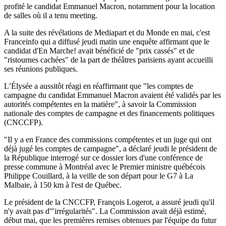
profité le candidat Emmanuel Macron, notamment pour la location
de salles où il a tenu meeting.
A la suite des révélations de Mediapart et du Monde en mai, c'est
Franceinfo qui a diffusé jeudi matin une enquête affirmant que le
candidat d'En Marche! avait bénéficié de "prix cassés" et de
"ristournes cachées" de la part de théâtres parisiens ayant accueilli
ses réunions publiques.
L’Élysée a aussitôt réagi en réaffirmant que "les comptes de
campagne du candidat Emmanuel Macron avaient été validés par les
autorités compétentes en la matière", à savoir la Commission
nationale des comptes de campagne et des financements politiques
(CNCCFP).
"Il y a en France des commissions compétentes et un juge qui ont
déjà jugé les comptes de campagne", a déclaré jeudi le président de
la République interrogé sur ce dossier lors d'une conférence de
presse commune à Montréal avec le Premier ministre québécois
Philippe Couillard, à la veille de son départ pour le G7 à La
Malbaie, à 150 km à l'est de Québec.
Le président de la CNCCFP, François Logerot, a assuré jeudi qu'il
n'y avait pas d'"irrégularités". La Commission avait déjà estimé,
début mai, que les premières remises obtenues par l'équipe du futur