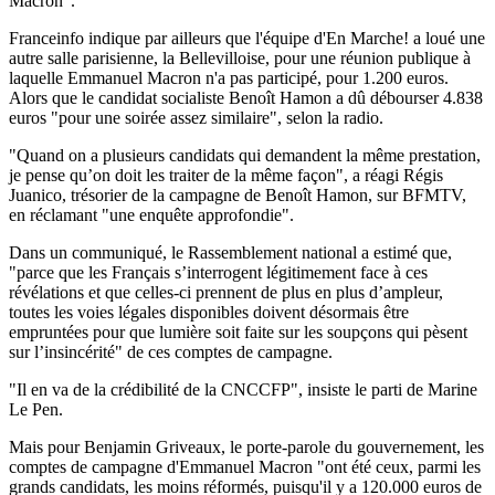
Macron".
Franceinfo indique par ailleurs que l'équipe d'En Marche! a loué une
autre salle parisienne, la Bellevilloise, pour une réunion publique à
laquelle Emmanuel Macron n'a pas participé, pour 1.200 euros.
Alors que le candidat socialiste Benoît Hamon a dû débourser 4.838
euros "pour une soirée assez similaire", selon la radio.
"Quand on a plusieurs candidats qui demandent la même prestation,
je pense qu’on doit les traiter de la même façon", a réagi Régis
Juanico, trésorier de la campagne de Benoît Hamon, sur BFMTV,
en réclamant "une enquête approfondie".
Dans un communiqué, le Rassemblement national a estimé que,
"parce que les Français s’interrogent légitimement face à ces
révélations et que celles-ci prennent de plus en plus d’ampleur,
toutes les voies légales disponibles doivent désormais être
empruntées pour que lumière soit faite sur les soupçons qui pèsent
sur l’insincérité" de ces comptes de campagne.
"Il en va de la crédibilité de la CNCCFP", insiste le parti de Marine
Le Pen.
Mais pour Benjamin Griveaux, le porte-parole du gouvernement, les
comptes de campagne d'Emmanuel Macron "ont été ceux, parmi les
grands candidats, les moins réformés, puisqu'il y a 120.000 euros de