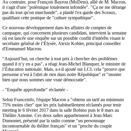
Au contraire, pour François Bayrou (MoDem), allié de M. Macron,
il s'agit d'une "polémique totalement infondée". "Ça ne me dérange
pas du tout qu'on marchande", a plaidé l'ex-garde des Sceaux,
qualifiant cette pratique de "culture sympathique".
Ce nouveau développement dans les affaires de comptes de
campagne, qui concernent plusieurs candidats, intervient la semaine
où est lancée une enquête sur un possible conflit d'intérêts visant le
secrétaire général de l’Élysée, Alexis Kohler, principal conseiller
d'Emmanuel Macron.
"Aujourd’hui, on cherche à tout prix à chercher des problèmes
quand il n’y en a pas", a réagi Jean-Michel Blanquer, le ministre de
l’Éducation nationale. Mais, a-t-il ajouté sur LCI, cela "prouve que
personne n’est à l'abri de rien dans notre République" et "montre
bien que nous sommes une vraie démocratie".
- "Enquête approfondie" réclamée -
Selon Franceinfo, l'équipe Macron a "obtenu un tarif au minimum
75% moins cher" que les prix habituellement réclamés pour tenir
meeting le 6 février 2017 dans la salle Bobino puis le 8 mars au
Théâtre Antoine. Ces deux salles appartiennent à Jean-Marc
Dumontet, présenté par la radio comme "un personnage
incontournable du théâtre français" et un "proche du couple