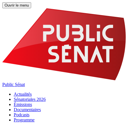
Ouvrir le menu
Public Sénat
Actualités
Sénatoriales 2026
Émissions
Documentaires
Podcasts
Programme