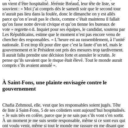
un vient d’être hospitalisé. Jérémie Bréaud, leur tête de liste, se
souvient : « Moi j’ai compris dès le samedi soir que le second tour
n’aurait pas lieu dans la foulée, donc le dimanche on y est allés
parce qu’on n’avait pas le choix, comme c’était maintenu il fallait
qu’on fasse notre devoir civique et qu’on tienne les bureaux de
vote » regrette-t-il. Inquiet pour ses équipes, le candidat, soutenu par
Les Républicains, estime que le moment n’est pas encore venu de
chercher des responsables. « L’heure est au rassemblement, à l’unité
nationale. Il est trop tôt pour dire que c’est la faute d’un tel, mais le
gouvernement et le Président ont pris des mesures trop tardivement.
Il aurait fallu prendre une décision forte et annuler le scrutin. Je
pense qu’ils savaient que le risque était élevé. Tout le monde aurait
compris s’ils avaient annulé ».
À Saint-Fons, une plainte envisagée contre le
gouvernement
Chafia Zehmoul, elle, veut que les responsables soient jugés. Tête
de liste à Saint-Fons, 5 de ses colistiers sont aujourd’hui hospitalisés.
« Je suis très en colère, parce que je ne sais pas s’ils vont s’en sortir.
À un moment je me suis sentie responsable, même si ce sont eux qui
ont voulu venir, même si tout le monde me rassure en me disant que