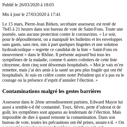
Publié le
26/03/2020 à 18:03
Mis à jour le
27/03/2020 à 17:41
Le 15 mars, Pierre-Jean Birken, secrétaire assesseur, est resté de
7h45 à 21 heures dans son bureau de vote de Saint-Fons. Toute une
journée, sans aucune protection contre le coronavirus. « Le soir,
pour le dépouillement, on a manipulé les bulletins et les enveloppes
sans gants, sans rien, mis à part quelques lingettes et une solution
hydroalcoolique » regrette ce candidat de la liste « Saint-Fons en
mouvement » dans le Rhône. Il présente aujourd’hui tous les
symptômes de la maladie, comme 6 autres colistiers de cette liste
citoyenne, dont cinq sont désormais hospitalisés. « Moi je vais m’en
remettre, mais j’ai des amis à la santé un peu plus fragile qui ont été
hospitalisés. Je suis en colère contre notre Président qui n’a pas eu le
courage ou la présence d’esprit d’annuler l’élection. »
Contaminations malgré les gestes barrières
Assesseur dans le 2ème arrondissement parisien, Edward Mayor lui
aussi a semble-t-il été contaminé. Toux, fièvre, perte d’odorat et de
goût, les symptômes sont apparus au lendemain de l’élection. Mais
impossible de dire à quand remonte la contamination. Dans son
bureau de vote, toutes les précautions ont été prises, assure-t-il. « On