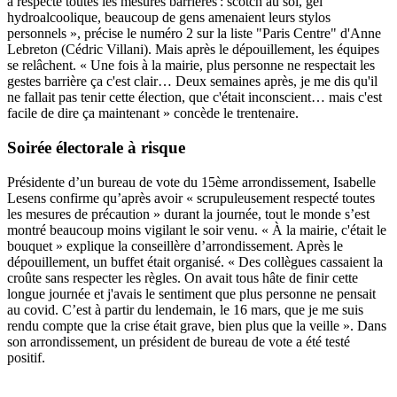
a respecté toutes les mesures barrières : scotch au sol, gel
hydroalcoolique, beaucoup de gens amenaient leurs stylos
personnels », précise le numéro 2 sur la liste "Paris Centre" d'Anne
Lebreton (Cédric Villani). Mais après le dépouillement, les équipes
se relâchent. « Une fois à la mairie, plus personne ne respectait les
gestes barrière ça c'est clair… Deux semaines après, je me dis qu'il
ne fallait pas tenir cette élection, que c'était inconscient… mais c'est
facile de dire ça maintenant » concède le trentenaire.
Soirée électorale à risque
Présidente d’un bureau de vote du 15ème arrondissement, Isabelle
Lesens confirme qu’après avoir « scrupuleusement respecté toutes
les mesures de précaution » durant la journée, tout le monde s’est
montré beaucoup moins vigilant le soir venu. « À la mairie, c'était le
bouquet » explique la conseillère d’arrondissement. Après le
dépouillement, un buffet était organisé. « Des collègues cassaient la
croûte sans respecter les règles. On avait tous hâte de finir cette
longue journée et j'avais le sentiment que plus personne ne pensait
au covid. C’est à partir du lendemain, le 16 mars, que je me suis
rendu compte que la crise était grave, bien plus que la veille ». Dans
son arrondissement, un président de bureau de vote a été testé
positif.