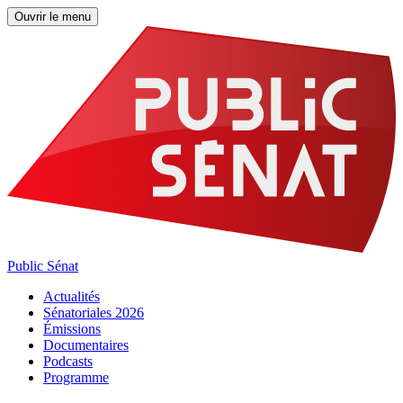
Ouvrir le menu
Public Sénat
Actualités
Sénatoriales 2026
Émissions
Documentaires
Podcasts
Programme