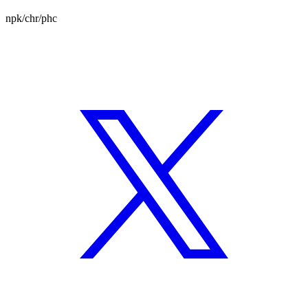
npk/chr/phc