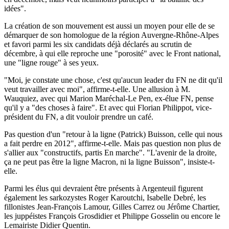
idées".
La création de son mouvement est aussi un moyen pour elle de se
démarquer de son homologue de la région Auvergne-Rhône-Alpes
et favori parmi les six candidats déjà déclarés au scrutin de
décembre, à qui elle reproche une "porosité" avec le Front national,
une "ligne rouge" à ses yeux.
"Moi, je constate une chose, c'est qu'aucun leader du FN ne dit qu'il
veut travailler avec moi", affirme-t-elle. Une allusion à M.
Wauquiez, avec qui Marion Maréchal-Le Pen, ex-élue FN, pense
qu'il y a "des choses à faire". Et avec qui Florian Philippot, vice-
président du FN, a dit vouloir prendre un café.
Pas question d'un "retour à la ligne (Patrick) Buisson, celle qui nous
a fait perdre en 2012", affirme-t-elle. Mais pas question non plus de
s'allier aux "constructifs, partis En marche". "L'avenir de la droite,
ça ne peut pas être la ligne Macron, ni la ligne Buisson", insiste-t-
elle.
Parmi les élus qui devraient être présents à Argenteuil figurent
également les sarkozystes Roger Karoutchi, Isabelle Debré, les
fillonistes Jean-François Lamour, Gilles Carrez ou Jérôme Chartier,
les juppéistes François Grosdidier et Philippe Gosselin ou encore le
Lemairiste Didier Quentin.