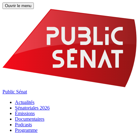
Ouvrir le menu
Public Sénat
Actualités
Sénatoriales 2026
Émissions
Documentaires
Podcasts
Programme