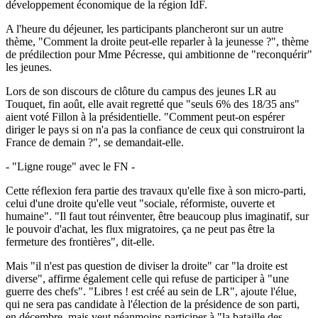
développement économique de la région IdF.
A l'heure du déjeuner, les participants plancheront sur un autre
thème, "Comment la droite peut-elle reparler à la jeunesse ?", thème
de prédilection pour Mme Pécresse, qui ambitionne de "reconquérir"
les jeunes.
Lors de son discours de clôture du campus des jeunes LR au
Touquet, fin août, elle avait regretté que "seuls 6% des 18/35 ans"
aient voté Fillon à la présidentielle. "Comment peut-on espérer
diriger le pays si on n'a pas la confiance de ceux qui construiront la
France de demain ?", se demandait-elle.
- "Ligne rouge" avec le FN -
Cette réflexion fera partie des travaux qu'elle fixe à son micro-parti,
celui d'une droite qu'elle veut "sociale, réformiste, ouverte et
humaine". "Il faut tout réinventer, être beaucoup plus imaginatif, sur
le pouvoir d'achat, les flux migratoires, ça ne peut pas être la
fermeture des frontières", dit-elle.
Mais "il n'est pas question de diviser la droite" car "la droite est
diverse", affirme également celle qui refuse de participer à "une
guerre des chefs". "Libres ! est créé au sein de LR", ajoute l'élue,
qui ne sera pas candidate à l'élection de la présidence de son parti,
en décembre, mais veut néanmoins participer à "la bataille des