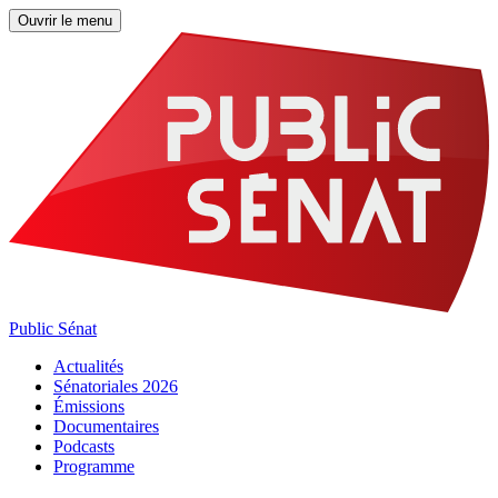
Ouvrir le menu
Public Sénat
Actualités
Sénatoriales 2026
Émissions
Documentaires
Podcasts
Programme