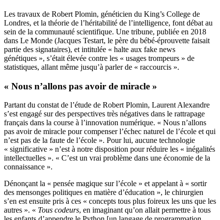
Les travaux de Robert Plomin, généticien du King’s College de
Londres, et la théorie de l’héritabilité de l’intelligence, font débat au
sein de la communauté scientifique.
Une tribune, publiée en 2018
dans Le Monde
(Jacques Testart, le père du bébé-éprouvette faisait
partie des signataires), et intitulée « halte aux fake news
génétiques », s’était élevée contre les « usages trompeurs » de
statistiques, allant même jusqu’à parler de « raccourcis ».
« Nous n’allons pas avoir de miracle »
Partant du constat de l’étude de Robert Plomin, Laurent Alexandre
s’est engagé sur des perspectives très négatives dans le rattrapage
français dans la course à l’innovation numérique. « Nous n’allons
pas avoir de miracle pour compenser l’échec naturel de l’école et qui
n’est pas de la faute de l’école ». Pour lui, aucune technologie
« significative » n’est à notre disposition pour réduire les « inégalités
intellectuelles ». « C’est un vrai problème dans une économie de la
connaissance ».
Dénonçant la « pensée magique sur l’école » et appelant à « sortir
des mensonges politiques en matière d’éducation », le chirurgien
s’en est ensuite pris à ces « concepts tous plus foireux les uns que les
autres ». «
Tous codeurs
, en imaginant qu’on allait permettre à tous
les enfants d’appendre le Python [un langage de programmation,