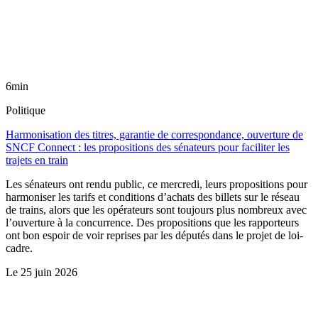
6min
Politique
Harmonisation des titres, garantie de correspondance, ouverture de
SNCF Connect : les propositions des sénateurs pour faciliter les
trajets en train
Les sénateurs ont rendu public, ce mercredi, leurs propositions pour
harmoniser les tarifs et conditions d’achats des billets sur le réseau
de trains, alors que les opérateurs sont toujours plus nombreux avec
l’ouverture à la concurrence. Des propositions que les rapporteurs
ont bon espoir de voir reprises par les députés dans le projet de loi-
cadre.
Le
25 juin 2026