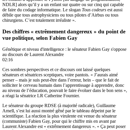
NDLR] alors qu’il y a un enfant sur quatre ou sur cinq qui capable
de faire du codage informatique. Le slogan
Tous codeurs
est aussi
débile que tous astrophysiciens ou tous pilotes d’Airbus ou tous
chirurgiens. C’est totalement irréaliste ».
Des chiffres « extrêmement dangereux » du point de
vue politique, selon Fabien Gay
Génétique et niveau d'intelligence : le sénateur Fabien Gay s'oppose
au discours de Laurent Alexandre
02:16
Ces sombres perspectives et ce discours ont laissé quelques
sénateurs et sénatrices sceptiques, voire pantois. « J’aurais aimé
penser – mais je suis peut-être dans l’erreur, hein – que le fait de
solliciter le cerveau humain dans l’apprentissage à apprendre, donc
au niveau de l’éducation, pouvait le faire évoluer dans le bon sens »,
a réagi la sénatrice LR Catherine Fournier.
Le sénateur du groupe RDSE (à majorité radicale), Guillaume
Arnell, s’est lui aussi montré gêné par le tableau dépeint par le
scientifique. La réaction la plus virulente est venue du sénateur
(communiste) Fabien Gay, pour qui le chiffre mis en avant par
Laurent Alexandre est « extrêmement dangereux ». « Ça peut poser