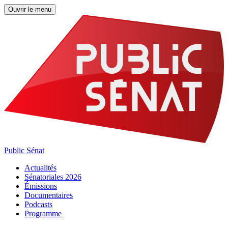
Ouvrir le menu
Public Sénat
Actualités
Sénatoriales 2026
Émissions
Documentaires
Podcasts
Programme