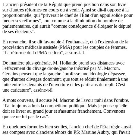
L'ancien président de la République prend position dans son livre
sur d'autres réformes en cours ou à venir. Ainsi se dit-il opposé à la
proportionnelle, qui "priverait le chef de l'État d'un appui solide pour
mener ses réformes", tout comme à la diminution du nombre de
parlementaires, qui aurait "comme conséquence d'éloigner le député
de ses électeurs".
En revanche, il se dit favorable à l'euthanasie, et à l'extension de la
procréation médicale assistée (PMA) pour les couples de femmes.
"La réforme de la PMA se fera", assure-t-il.
De manière plus générale, M. Hollande prend ses distances avec
l'effacement du clivage droite/gauche théorisé par M. Macron.
Certains pensent que la gauche "professe une idéologie dépassée,
que d'autres clivages dominent, que tout se réduit finalement à une
lutte entre les tenants de l'ouverture et les partisans du repli. C'est
une caricature", assène-t-il.
A mots couverts, il accuse M. Macron de l'avoir trahi dans l'ombre.
"J'ai toujours admis la compétition politique. Mais je pense qu'elle
doit se livrer au grand jour et s'assumer franchement. Convenons
que ce ne fut pas le cas".
En quelques formules bien senties, l'ancien chef de l'Etat règle aussi
ses comptes avec d'anciens ténors du PS: Martine Aubry, qui l'avait