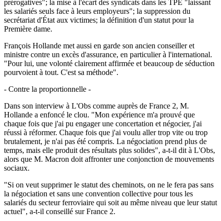
prérogatives"; la mise à l'écart des syndicats dans les TPE "laissant
les salariés seuls face à leurs employeurs"; la suppression du
secrétariat d'État aux victimes; la définition d'un statut pour la
Première dame.
François Hollande met aussi en garde son ancien conseiller et
ministre contre un excès d'assurance, en particulier à l'international.
"Pour lui, une volonté clairement affirmée et beaucoup de séduction
pourvoient à tout. C'est sa méthode".
- Contre la proportionnelle -
Dans son interview à L'Obs comme auprès de France 2, M.
Hollande a enfoncé le clou. "Mon expérience m'a prouvé que
chaque fois que j'ai pu engager une concertation et négocier, j'ai
réussi à réformer. Chaque fois que j'ai voulu aller trop vite ou trop
brutalement, je n'ai pas été compris. La négociation prend plus de
temps, mais elle produit des résultats plus solides", a-t-il dit à L'Obs,
alors que M. Macron doit affronter une conjonction de mouvements
sociaux.
"Si on veut supprimer le statut des cheminots, on ne le fera pas sans
la négociation et sans une convention collective pour tous les
salariés du secteur ferroviaire qui soit au même niveau que leur statut
actuel", a-t-il conseillé sur France 2.