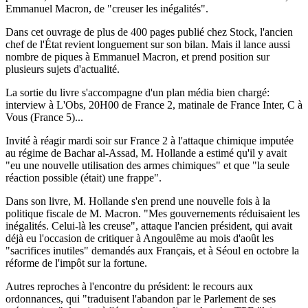
Emmanuel Macron, de "creuser les inégalités".
Dans cet ouvrage de plus de 400 pages publié chez Stock, l'ancien
chef de l'État revient longuement sur son bilan. Mais il lance aussi
nombre de piques à Emmanuel Macron, et prend position sur
plusieurs sujets d'actualité.
La sortie du livre s'accompagne d'un plan média bien chargé:
interview à L'Obs, 20H00 de France 2, matinale de France Inter, C à
Vous (France 5)...
Invité à réagir mardi soir sur France 2 à l'attaque chimique imputée
au régime de Bachar al-Assad, M. Hollande a estimé qu'il y avait
"eu une nouvelle utilisation des armes chimiques" et que "la seule
réaction possible (était) une frappe".
Dans son livre, M. Hollande s'en prend une nouvelle fois à la
politique fiscale de M. Macron. "Mes gouvernements réduisaient les
inégalités. Celui-là les creuse", attaque l'ancien président, qui avait
déjà eu l'occasion de critiquer à Angoulême au mois d'août les
"sacrifices inutiles" demandés aux Français, et à Séoul en octobre la
réforme de l'impôt sur la fortune.
Autres reproches à l'encontre du président: le recours aux
ordonnances, qui "traduisent l'abandon par le Parlement de ses