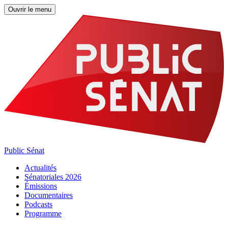
Ouvrir le menu
Public Sénat
Actualités
Sénatoriales 2026
Émissions
Documentaires
Podcasts
Programme