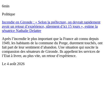
6min
Politique
Incendie en Gironde : « Selon la préfecture, on devrait rapidement
avoir un retour d’expérience, sûrement d’ici 15 jours », estime la
sénatrice Nathalie Delattre
Après l’incendie le plus important que la France ait connu depuis
1949, les habitants de la commune du Porge, durement touchés, ont
fait part de leur sentiment d’abandon. Une situation qui suscite la
compassion des sénateurs de Gironde. Ils appellent les services de
l’Etat à livrer, au plus vite, un retour d’expérience.
Le
4 août 2026