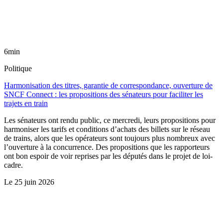
6min
Politique
Harmonisation des titres, garantie de correspondance, ouverture de
SNCF Connect : les propositions des sénateurs pour faciliter les
trajets en train
Les sénateurs ont rendu public, ce mercredi, leurs propositions pour
harmoniser les tarifs et conditions d’achats des billets sur le réseau
de trains, alors que les opérateurs sont toujours plus nombreux avec
l’ouverture à la concurrence. Des propositions que les rapporteurs
ont bon espoir de voir reprises par les députés dans le projet de loi-
cadre.
Le
25 juin 2026