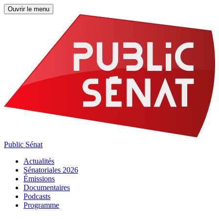
Ouvrir le menu
Public Sénat
Actualités
Sénatoriales 2026
Émissions
Documentaires
Podcasts
Programme