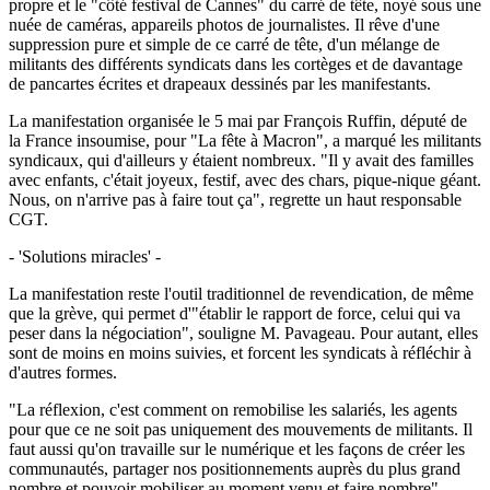
propre et le "côté festival de Cannes" du carré de tête, noyé sous une
nuée de caméras, appareils photos de journalistes. Il rêve d'une
suppression pure et simple de ce carré de tête, d'un mélange de
militants des différents syndicats dans les cortèges et de davantage
de pancartes écrites et drapeaux dessinés par les manifestants.
La manifestation organisée le 5 mai par François Ruffin, député de
la France insoumise, pour "La fête à Macron", a marqué les militants
syndicaux, qui d'ailleurs y étaient nombreux. "Il y avait des familles
avec enfants, c'était joyeux, festif, avec des chars, pique-nique géant.
Nous, on n'arrive pas à faire tout ça", regrette un haut responsable
CGT.
- 'Solutions miracles' -
La manifestation reste l'outil traditionnel de revendication, de même
que la grève, qui permet d'"établir le rapport de force, celui qui va
peser dans la négociation", souligne M. Pavageau. Pour autant, elles
sont de moins en moins suivies, et forcent les syndicats à réfléchir à
d'autres formes.
"La réflexion, c'est comment on remobilise les salariés, les agents
pour que ce ne soit pas uniquement des mouvements de militants. Il
faut aussi qu'on travaille sur le numérique et les façons de créer les
communautés, partager nos positionnements auprès du plus grand
nombre et pouvoir mobiliser au moment venu et faire nombre",