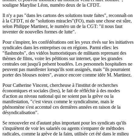
souligne Marylise Léon, numéro deux de la CFDT.
Il n'y a pas "dans les cartons des solutions toute faites", reconnaît-on
à la CFDT, ni de "solutions miracles"(FO), mais une chose est sûre,
selon Philippe Martinez, le numéro un de la CGT: "il nous faut
inventer de nouvelles formes de lutte".
Pour s'inspirer, les confédérations ont les yeux rivés sur les initiatives
syndicales dans les entreprises ou en régions. Parmi elles: les
"flashmobs", des vidéos humoristiques de militants reprenant des
thèmes de films, voire les pétitions sur internet, que les grandes
centrales ont jusqu'à présent boudées. Les personnels hospitaliers ne
peuvent pas manifester lorsqu'ils sont assignés, mais "ils pourraient
porter des blouses noires", avance encore comme idée M. Martinez.
Pour Catherine Vincent, chercheuse à l'institut de recherches
économiques et sociales (Ires), le fait de réfléchir à des modes
d'action au niveau national qui ne soient pas la grève ou la
manifestation, "c'est vieux comme le syndicalisme, mais le
phénomène s'est accentué ces dernières années en raison de la
désyndicalisation".
Se renouveler est d'autant plus important pour les syndicats qu'ils
s'inquiètent de voir les salariés ou agents s'emparer de méthodes
radicales, comme la grève de la faim, utilisée cet été dans le milieu