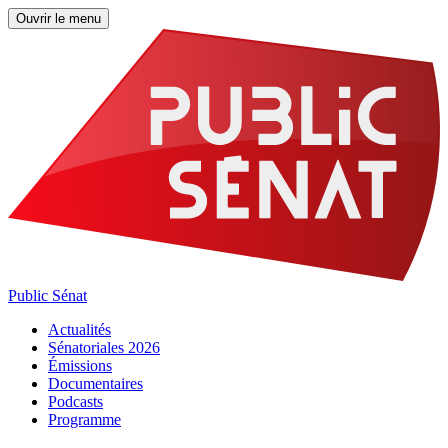
Ouvrir le menu
Public Sénat
Actualités
Sénatoriales 2026
Émissions
Documentaires
Podcasts
Programme