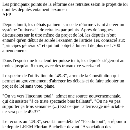
Les principaux points de la réforme des retraites selon le projet de loi
dont les députés entament l'examen
AFP
Depuis lundi, les débats patinent sur cette réforme visant à créer un
système "universel" de retraites par points. Après de longues
discussions sur le titre même du projet de loi, les députés n'ont
entamé qu'en début de soirée l'examen de l'article 1er, consacré aux
"principes généraux" et qui fait l'objet à lui seul de plus de 1.700
amendements.
Dans l'espoir que le calendrier puisse tenir, les députés siègeront au
moins jusqu'au 6 mars, avec des travaux ce week-end.
Le spectre de l'utilisation du "49-3", arme de la Constitution qui
permet au gouvernement d'abréger les débats et de faire adopter un
projet de loi sans vote, plane.
"On va vers l'inconnu total", admet une source gouvernementale,
qui dit assister "à ce triste spectacle bras ballants". "On ne va pas
supporter ça trois semaines (...) Est-ce que l'atterrissage inéluctable
ne sera pas le 49-3?".
Le recours au "49-3", serait-il une défaite? "Pas du tout", a répondu
le député LREM Florian Bachelier devant l'Association des