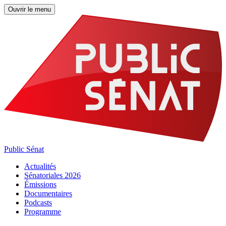
Ouvrir le menu
Public Sénat
Actualités
Sénatoriales 2026
Émissions
Documentaires
Podcasts
Programme