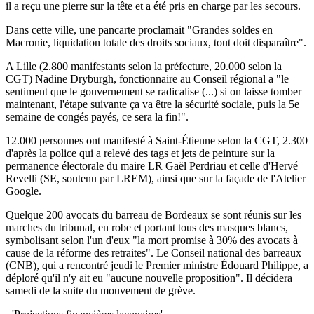
il a reçu une pierre sur la tête et a été pris en charge par les secours.
Dans cette ville, une pancarte proclamait "Grandes soldes en
Macronie, liquidation totale des droits sociaux, tout doit disparaître".
A Lille (2.800 manifestants selon la préfecture, 20.000 selon la
CGT) Nadine Dryburgh, fonctionnaire au Conseil régional a "le
sentiment que le gouvernement se radicalise (...) si on laisse tomber
maintenant, l'étape suivante ça va être la sécurité sociale, puis la 5e
semaine de congés payés, ce sera la fin!".
12.000 personnes ont manifesté à Saint-Étienne selon la CGT, 2.300
d'après la police qui a relevé des tags et jets de peinture sur la
permanence électorale du maire LR Gaël Perdriau et celle d'Hervé
Revelli (SE, soutenu par LREM), ainsi que sur la façade de l'Atelier
Google.
Quelque 200 avocats du barreau de Bordeaux se sont réunis sur les
marches du tribunal, en robe et portant tous des masques blancs,
symbolisant selon l'un d'eux "la mort promise à 30% des avocats à
cause de la réforme des retraites". Le Conseil national des barreaux
(CNB), qui a rencontré jeudi le Premier ministre Édouard Philippe, a
déploré qu'il n'y ait eu "aucune nouvelle proposition". Il décidera
samedi de la suite du mouvement de grève.