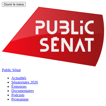
Ouvrir le menu
Public Sénat
Actualités
Sénatoriales 2026
Émissions
Documentaires
Podcasts
Programme