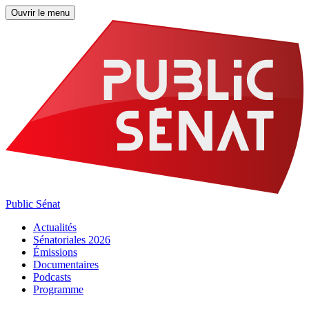
Ouvrir le menu
Public Sénat
Actualités
Sénatoriales 2026
Émissions
Documentaires
Podcasts
Programme