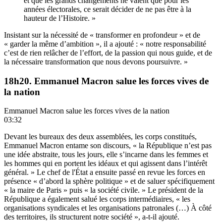
et que les grands changements ne valent que pour les
années électorales, ce serait décider de ne pas être à la
hauteur de l’Histoire. »
Insistant sur la nécessité de « transformer en profondeur » et de
« garder la même d’ambition », il a ajouté : « notre responsabilité
c’est de rien relâcher de l’effort, de la passion qui nous guide, et de
la nécessaire transformation que nous devons poursuivre. »
18h20. Emmanuel Macron salue les forces vives de
la nation
Emmanuel Macron salue les forces vives de la nation
03:32
Devant les bureaux des deux assemblées, les corps constitués,
Emmanuel Macron entame son discours, « la République n’est pas
une idée abstraite, tous les jours, elle s’incarne dans les femmes et
les hommes qui en portent les idéaux et qui agissent dans l’intérêt
général. » Le chef de l'État a ensuite passé en revue les forces en
présence « d’abord la sphère politique » et de saluer spécifiquement
« la maire de Paris » puis « la société civile. » Le président de la
République a également salué les corps intermédiaires, « les
organisations syndicales et les organisations patronales (…) À côté
des territoires, ils structurent notre société », a-t-il ajouté.