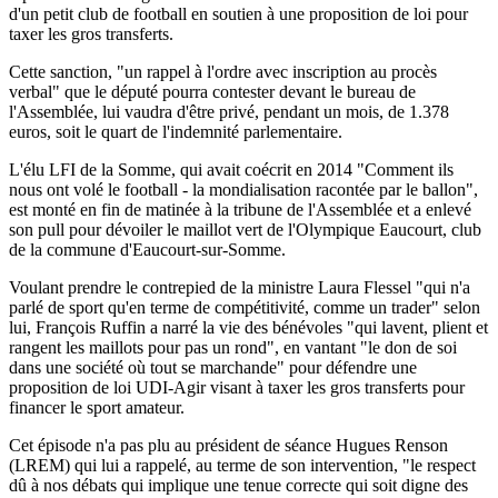
d'un petit club de football en soutien à une proposition de loi pour
taxer les gros transferts.
Cette sanction, "un rappel à l'ordre avec inscription au procès
verbal" que le député pourra contester devant le bureau de
l'Assemblée, lui vaudra d'être privé, pendant un mois, de 1.378
euros, soit le quart de l'indemnité parlementaire.
L'élu LFI de la Somme, qui avait coécrit en 2014 "Comment ils
nous ont volé le football - la mondialisation racontée par le ballon",
est monté en fin de matinée à la tribune de l'Assemblée et a enlevé
son pull pour dévoiler le maillot vert de l'Olympique Eaucourt, club
de la commune d'Eaucourt-sur-Somme.
Voulant prendre le contrepied de la ministre Laura Flessel "qui n'a
parlé de sport qu'en terme de compétitivité, comme un trader" selon
lui, François Ruffin a narré la vie des bénévoles "qui lavent, plient et
rangent les maillots pour pas un rond", en vantant "le don de soi
dans une société où tout se marchande" pour défendre une
proposition de loi UDI-Agir visant à taxer les gros transferts pour
financer le sport amateur.
Cet épisode n'a pas plu au président de séance Hugues Renson
(LREM) qui lui a rappelé, au terme de son intervention, "le respect
dû à nos débats qui implique une tenue correcte qui soit digne des