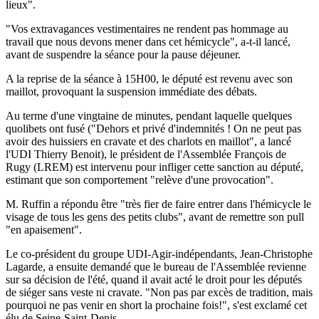
lieux".
"Vos extravagances vestimentaires ne rendent pas hommage au
travail que nous devons mener dans cet hémicycle", a-t-il lancé,
avant de suspendre la séance pour la pause déjeuner.
A la reprise de la séance à 15H00, le député est revenu avec son
maillot, provoquant la suspension immédiate des débats.
Au terme d'une vingtaine de minutes, pendant laquelle quelques
quolibets ont fusé ("Dehors et privé d'indemnités ! On ne peut pas
avoir des huissiers en cravate et des charlots en maillot", a lancé
l'UDI Thierry Benoit), le président de l'Assemblée François de
Rugy (LREM) est intervenu pour infliger cette sanction au député,
estimant que son comportement "relève d'une provocation".
M. Ruffin a répondu être "très fier de faire entrer dans l'hémicycle le
visage de tous les gens des petits clubs", avant de remettre son pull
"en apaisement".
Le co-président du groupe UDI-Agir-indépendants, Jean-Christophe
Lagarde, a ensuite demandé que le bureau de l'Assemblée revienne
sur sa décision de l'été, quand il avait acté le droit pour les députés
de siéger sans veste ni cravate. "Non pas par excès de tradition, mais
pourquoi ne pas venir en short la prochaine fois!", s'est exclamé cet
élu de Seine-Saint-Denis.