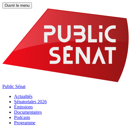
Ouvrir le menu
Public Sénat
Actualités
Sénatoriales 2026
Émissions
Documentaires
Podcasts
Programme