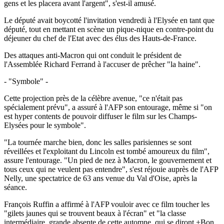
gens et les placera avant l'argent", s'est-il amusé.
Le député avait boycotté l'invitation vendredi à l'Elysée en tant que
député, tout en mettant en scène un pique-nique en contre-point du
déjeuner du chef de l'Etat avec des élus des Hauts-de-France.
Des attaques anti-Macron qui ont conduit le président de
l'Assemblée Richard Ferrand à l'accuser de prêcher "la haine".
- "Symbole" -
Cette projection près de la célèbre avenue, "ce n'était pas
spécialement prévu", a assuré à l'AFP son entourage, même si "on
est hyper contents de pouvoir diffuser le film sur les Champs-
Elysées pour le symbole".
"La tournée marche bien, donc les salles parisiennes se sont
réveillées et l'exploitant du Lincoln est tombé amoureux du film",
assure l'entourage. "Un pied de nez à Macron, le gouvernement et
tous ceux qui ne veulent pas entendre", s'est réjouie auprès de l'AFP
Nelly, une spectatrice de 63 ans venue du Val d'Oise, après la
séance.
François Ruffin a affirmé à l'AFP vouloir avec ce film toucher les
"gilets jaunes qui se trouvent beaux à l'écran" et "la classe
intermédiaire, grande absente de cette automne, qui se diront +Bon