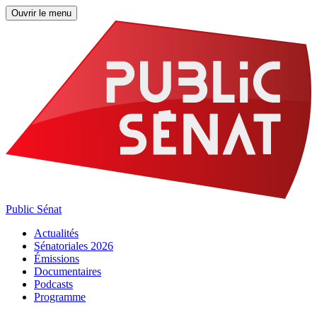
Ouvrir le menu
Public Sénat
Actualités
Sénatoriales 2026
Émissions
Documentaires
Podcasts
Programme