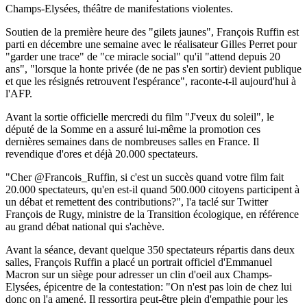
Champs-Elysées, théâtre de manifestations violentes.
Soutien de la première heure des "gilets jaunes", François Ruffin est
parti en décembre une semaine avec le réalisateur Gilles Perret pour
"garder une trace" de "ce miracle social" qu'il "attend depuis 20
ans", "lorsque la honte privée (de ne pas s'en sortir) devient publique
et que les résignés retrouvent l'espérance", raconte-t-il aujourd'hui à
l'AFP.
Avant la sortie officielle mercredi du film "J'veux du soleil", le
député de la Somme en a assuré lui-même la promotion ces
dernières semaines dans de nombreuses salles en France. Il
revendique d'ores et déjà 20.000 spectateurs.
"Cher @Francois_Ruffin, si c'est un succès quand votre film fait
20.000 spectateurs, qu'en est-il quand 500.000 citoyens participent à
un débat et remettent des contributions?", l'a taclé sur Twitter
François de Rugy, ministre de la Transition écologique, en référence
au grand débat national qui s'achève.
Avant la séance, devant quelque 350 spectateurs répartis dans deux
salles, François Ruffin a placé un portrait officiel d'Emmanuel
Macron sur un siège pour adresser un clin d'oeil aux Champs-
Elysées, épicentre de la contestation: "On n'est pas loin de chez lui
donc on l'a amené. Il ressortira peut-être plein d'empathie pour les