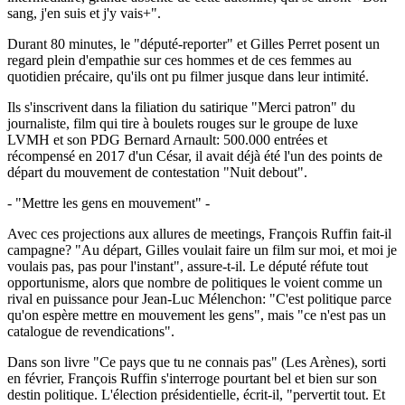
sang, j'en suis et j'y vais+".
Durant 80 minutes, le "député-reporter" et Gilles Perret posent un
regard plein d'empathie sur ces hommes et de ces femmes au
quotidien précaire, qu'ils ont pu filmer jusque dans leur intimité.
Ils s'inscrivent dans la filiation du satirique "Merci patron" du
journaliste, film qui tire à boulets rouges sur le groupe de luxe
LVMH et son PDG Bernard Arnault: 500.000 entrées et
récompensé en 2017 d'un César, il avait déjà été l'un des points de
départ du mouvement de contestation "Nuit debout".
- "Mettre les gens en mouvement" -
Avec ces projections aux allures de meetings, François Ruffin fait-il
campagne? "Au départ, Gilles voulait faire un film sur moi, et moi je
voulais pas, pas pour l'instant", assure-t-il. Le député réfute tout
opportunisme, alors que nombre de politiques le voient comme un
rival en puissance pour Jean-Luc Mélenchon: "C'est politique parce
qu'on espère mettre en mouvement les gens", mais "ce n'est pas un
catalogue de revendications".
Dans son livre "Ce pays que tu ne connais pas" (Les Arènes), sorti
en février, François Ruffin s'interroge pourtant bel et bien sur son
destin politique. L'élection présidentielle, écrit-il, "pervertit tout. Et