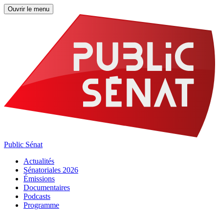
Ouvrir le menu
Public Sénat
Actualités
Sénatoriales 2026
Émissions
Documentaires
Podcasts
Programme