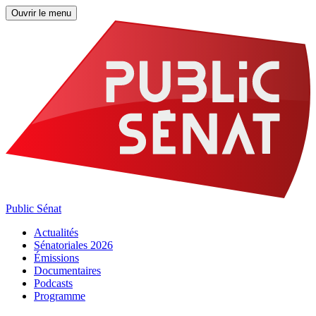
Ouvrir le menu
Public Sénat
Actualités
Sénatoriales 2026
Émissions
Documentaires
Podcasts
Programme