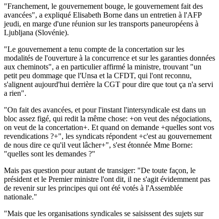
"Franchement, le gouvernement bouge, le gouvernement fait des
avancées", a expliqué Elisabeth Borne dans un entretien à l'AFP
jeudi, en marge d'une réunion sur les transports paneuropéens à
Ljubljana (Slovénie).
"Le gouvernement a tenu compte de la concertation sur les
modalités de l'ouverture à la concurrence et sur les garanties données
aux cheminots", a en particulier affirmé la ministre, trouvant "un
petit peu dommage que l'Unsa et la CFDT, qui l'ont reconnu,
s'alignent aujourd'hui derrière la CGT pour dire que tout ça n'a servi
a rien".
"On fait des avancées, et pour l'instant l'intersyndicale est dans un
bloc assez figé, qui redit la même chose: +on veut des négociations,
on veut de la concertation+. Et quand on demande +quelles sont vos
revendications ?+", les syndicats répondent +c'est au gouvernement
de nous dire ce qu'il veut lâcher+", s'est étonnée Mme Borne:
"quelles sont les demandes ?"
Mais pas question pour autant de transiger: "De toute façon, le
président et le Premier ministre l'ont dit, il ne s'agit évidemment pas
de revenir sur les principes qui ont été votés à l'Assemblée
nationale."
"Mais que les organisations syndicales se saisissent des sujets sur