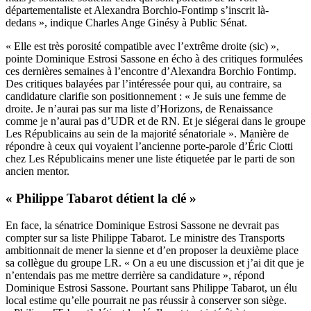
départementaliste et Alexandra Borchio-Fontimp s’inscrit là-
dedans », indique Charles Ange Ginésy à Public Sénat.
« Elle est très porosité compatible avec l’extrême droite (sic) »,
pointe Dominique Estrosi Sassone en écho à des critiques formulées
ces dernières semaines à l’encontre d’Alexandra Borchio Fontimp.
Des critiques balayées par l’intéressée pour qui, au contraire, sa
candidature clarifie son positionnement : « Je suis une femme de
droite. Je n’aurai pas sur ma liste d’Horizons, de Renaissance
comme je n’aurai pas d’UDR et de RN. Et je siégerai dans le groupe
Les Républicains au sein de la majorité sénatoriale ». Manière de
répondre à ceux qui voyaient l’ancienne porte-parole d’Éric Ciotti
chez Les Républicains mener une liste étiquetée par le parti de son
ancien mentor.
« Philippe Tabarot détient la clé »
En face, la sénatrice Dominique Estrosi Sassone ne devrait pas
compter sur sa liste Philippe Tabarot. Le ministre des Transports
ambitionnait de mener la sienne et d’en proposer la deuxième place
sa collègue du groupe LR. « On a eu une discussion et j’ai dit que je
n’entendais pas me mettre derrière sa candidature », répond
Dominique Estrosi Sassone. Pourtant sans Philippe Tabarot, un élu
local estime qu’elle pourrait ne pas réussir à conserver son siège.