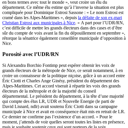
en bons termes avec tout le monde », veut croire un élu du
département. Ce même élu estime qu’à l’inverse la situation est plus
compliquée pour Dominique Estrosi Sassone : « Le nom Estrosi est
cramé dans les Alpes-Maritimes », depuis
la défaite de son ex-mari
Christian Estrosi aux municipales à Nice
. « A part pour l’UDR/RN,
c’est difficile de mettre les grands électeurs dans des cases et d’être
sûr du compte de voix avant la fin du dépouillement en septembre »,
rétorque la sénatrice également conseillère municipale d’opposition à
Nice.
Porosité avec l’UDR/RN
Si Alexandra Borchio Fontimp peut espérer obtenir les voix de
grands électeurs de la métropole de Nice, ce serait notamment, à en
croire un connaisseur de la politique niçoise, grâce à un accord entre
Éric Ciotti et Charles Ange Ginésy, président du département des
Alpes-Maritimes. Cet accord viserait à répartir les voix des grands
électeurs de la métropole et de la majorité du conseil
départemental. Le président du département, à la tête d’une majorité
qui compte des élus LR, UDR et Nouvelle Energie (le parti de
David Lisnard, ndlr) avait soutenu Éric Ciotti dans sa campagne
municipale à Nice et avait en conséquence était mis en retrait de LR.
Ce dernier ne confirme pas l’existence d’un accord. « Pour le
moment, j’attends de voir quelles seront toutes les listes en présence,
mais je souhaite soutenir ceux qui sont porteurs de la voix