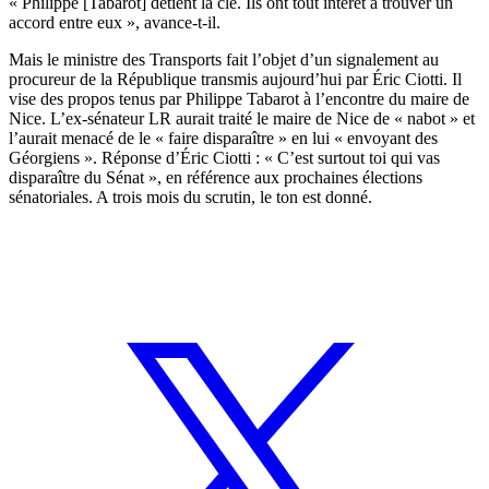
« Philippe [Tabarot] détient la clé. Ils ont tout intérêt à trouver un
accord entre eux », avance-t-il.
Mais le ministre des Transports fait l’objet d’un signalement au
procureur de la République transmis aujourd’hui par Éric Ciotti. Il
vise des propos tenus par Philippe Tabarot à l’encontre du maire de
Nice. L’ex-sénateur LR aurait traité le maire de Nice de « nabot » et
l’aurait menacé de le « faire disparaître » en lui « envoyant des
Géorgiens ». Réponse d’Éric Ciotti : « C’est surtout toi qui vas
disparaître du Sénat », en référence aux prochaines élections
sénatoriales. A trois mois du scrutin, le ton est donné.