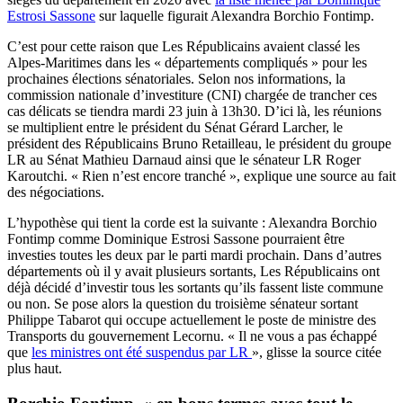
Estrosi Sassone
sur laquelle figurait Alexandra Borchio Fontimp.
C’est pour cette raison que Les Républicains avaient classé les
Alpes-Maritimes dans les « départements compliqués » pour les
prochaines élections sénatoriales. Selon nos informations, la
commission nationale d’investiture (CNI) chargée de trancher ces
cas délicats se tiendra mardi 23 juin à 13h30. D’ici là, les réunions
se multiplient entre le président du Sénat Gérard Larcher, le
président des Républicains Bruno Retailleau, le président du groupe
LR au Sénat Mathieu Darnaud ainsi que le sénateur LR Roger
Karoutchi. « Rien n’est encore tranché », explique une source au fait
des négociations.
L’hypothèse qui tient la corde est la suivante : Alexandra Borchio
Fontimp comme Dominique Estrosi Sassone pourraient être
investies toutes les deux par le parti mardi prochain. Dans d’autres
départements où il y avait plusieurs sortants, Les Républicains ont
déjà décidé d’investir tous les sortants qu’ils fassent liste commune
ou non. Se pose alors la question du troisième sénateur sortant
Philippe Tabarot qui occupe actuellement le poste de ministre des
Transports du gouvernement Lecornu. « Il ne vous a pas échappé
que
les ministres ont été suspendus par LR
», glisse la source citée
plus haut.