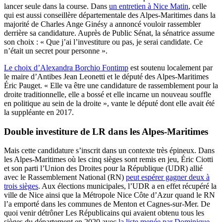
lancer seule dans la course. Dans
un entretien à Nice Matin
, celle
qui est aussi conseillère départementale des Alpes-Maritimes dans la
majorité de Charles Ange Ginésy a annoncé vouloir rassembler
derrière sa candidature. Auprès de Public Sénat, la sénatrice assume
son choix : « Que j’ai l’investiture ou pas, je serai candidate. Ce
n’était un secret pour personne ».
Le choix d’Alexandra Borchio Fontimp
est soutenu localement par
le maire d’Antibes Jean Leonetti et le député des Alpes-Maritimes
Éric Pauget. « Elle va être une candidature de rassemblement pour la
droite traditionnelle, elle a bossé et elle incarne un nouveau souffle
en politique au sein de la droite », vante le député dont elle avait été
la suppléante en 2017.
Double investiture de LR dans les Alpes-Maritimes
Mais cette candidature s’inscrit dans un contexte très épineux. Dans
les Alpes-Maritimes où les cinq sièges sont remis en jeu, Éric Ciotti
et son parti l’Union des Droites pour la République (UDR) allié
avec le Rassemblement National (RN)
peut espérer gagner deux à
trois sièges
. Aux élections municipales, l’UDR a en effet récupéré la
ville de Nice ainsi que la Métropole Nice Côte d’Azur quand le RN
l’a emporté dans les communes de Menton et Cagnes-sur-Mer. De
quoi venir détrôner Les Républicains qui avaient obtenu tous les
sièges du département en 2020 avec
la liste menée par Dominique