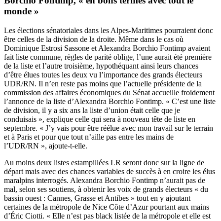
Borchio Fontimp, « en bons termes avec tout le
monde »
Les élections sénatoriales dans les Alpes-Maritimes pourraient donc
être celles de la division de la droite. Même dans le cas où
Dominique Estrosi Sassone et Alexandra Borchio Fontimp avaient
fait liste commune, règles de parité oblige, l’une aurait été première
de la liste et l’autre troisième, hypothéquant ainsi leurs chances
d’être élues toutes les deux vu l’importance des grands électeurs
UDR/RN. Il n’en reste pas moins que l’actuelle présidente de la
commission des affaires économiques du Sénat accueille froidement
l’annonce de la liste d’Alexandra Borchio Fontimp. « C’est une liste
de division, il y a six ans la liste d’union était celle que je
conduisais », explique celle qui sera à nouveau tête de liste en
septembre. « J’y vais pour être réélue avec mon travail sur le terrain
et à Paris et pour que tout n’aille pas entre les mains de
l’UDR/RN », ajoute-t-elle.
Au moins deux listes estampillées LR seront donc sur la ligne de
départ mais avec des chances variables de succès à en croire les élus
maralpins interrogés. Alexandra Borchio Fontimp n’aurait pas de
mal, selon ses soutiens, à obtenir les voix de grands électeurs « du
bassin ouest : Cannes, Grasse et Antibes » tout en y ajoutant
certaines de la métropole de Nice Côte d’Azur pourtant aux mains
d’Éric Ciotti. « Elle n’est pas black listée de la métropole et elle est