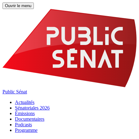
Ouvrir le menu
Public Sénat
Actualités
Sénatoriales 2026
Émissions
Documentaires
Podcasts
Programme