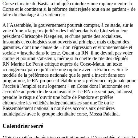
Corse et maire de Bastia a indiqué craindre « une rupture » entre la
Corse et le continent si la réforme était rejetée tout en se gardant « de
faire du chantage à la violence ».
A l’Assemblée, le gouvernement pourrait compter, à ce stade, sur le
vote d’une « large majorité » des indépendants de Liot selon leur
président Christophe Naegelen, et d’une partie des socialistes.
Insoumis et écologistes sont ouverts au principe, mais exigent des
garanties, dont une clause de « non-régression environnementale et
sociale » inscrite dans le texte. Quant au RN, il ne devrait pas voter
contre et pourrait s’abstenir, même si la cheffe de file des députés
RN Marine Le Pen a critiqué auprès de Corse-Matin, un texte
« dangereux parce qu’il crée une rupture avec la France ». Sur le
modèle de la préférence nationale que le parti a inscrit dans son
programme, le RN propose d’établir une « préférence régionale pour
l’accès à l’emploi et au logement » en Corse dont l’autonomie est
accordée au prétexte de son insularité. Le RN ne veut pas, lui aussi,
prendre le risque d’ouvrir une boîte de Pandore et préfère
circonscrire les velléités indépendantistes sur une île ou le
Rassemblement national a noué des accords aux dernières
municipales avec le groupe identitaire corse, Mossa Palatina.
Calendrier serré
Mais en matière de révision constitutionnelle, l’Assemblée n’a pas le