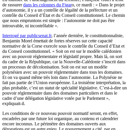
de rassurer
dans les colonnes du Figar
o, ce mardi : « Dans le projet
d’autonomie, il y a un contrôle de légalité de la préfecture et un
contrôle du Conseil d’État et du Conseil constitutionnel. Le chemin
que nous empruntons est simple : l’autonomie ne doit pas être
introuvable, ni incontrôlable ».
Interrogé par publicsenat.fr
, l’année dernière, le constitutionnaliste,
Benjamin Morel émettait de fortes réserves sur cette capacité
normative de la Corse exercée sous le contrôle du Conseil d’Etat et
du Conseil constitutionnel. « Soit on est sur le modèle calédonien
avec un pouvoir réglementaire et législatif propre. Mais là, on sort
du cadre de la République, car la Nouvelle-Calédonie s’inscrit dans
un processus de décolonisation. Soit on est sur un modèle
polynésien avec un pouvoir réglementaire dans tous les domaines.
Et on va quand même très loin dans l’autonomie. La Polynésie ne
fait pas partie de l’Union européenne. La troisième interprétation, la
plus probable, c’est un statut de spécialité législative. C’est-à-dire un
pouvoir réglementaire dans des domaines particuliers et dans le
cadre d’une délégation législative votée par le Parlement »,
expliquait-il.
Les conditions de ce nouveau pouvoir normatif seront, en effet,
encadrées par une future loi organique, au contenu et calendrier
encore inconnus. Le périmètre des domaines ouverts aux
dérogations est un autre enjeu. Le gouvernement a cité, par en