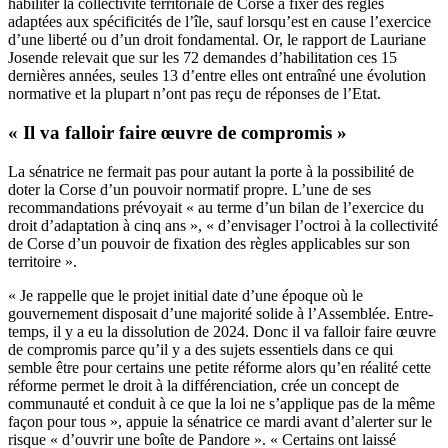
habiliter la collectivité territoriale de Corse à fixer des règles
adaptées aux spécificités de l’île, sauf lorsqu’est en cause l’exercice
d’une liberté ou d’un droit fondamental. Or, le rapport de Lauriane
Josende relevait que sur les 72 demandes d’habilitation ces 15
dernières années, seules 13 d’entre elles ont entraîné une évolution
normative et la plupart n’ont pas reçu de réponses de l’Etat.
« Il va falloir faire œuvre de compromis »
La sénatrice ne fermait pas pour autant la porte à la possibilité de
doter la Corse d’un pouvoir normatif propre. L’une de ses
recommandations prévoyait « au terme d’un bilan de l’exercice du
droit d’adaptation à cinq ans », « d’envisager l’octroi à la collectivité
de Corse d’un pouvoir de fixation des règles applicables sur son
territoire ».
« Je rappelle que le projet initial date d’une époque où le
gouvernement disposait d’une majorité solide à l’Assemblée. Entre-
temps, il y a eu la dissolution de 2024. Donc il va falloir faire œuvre
de compromis parce qu’il y a des sujets essentiels dans ce qui
semble être pour certains une petite réforme alors qu’en réalité cette
réforme permet le droit à la différenciation, crée un concept de
communauté et conduit à ce que la loi ne s’applique pas de la même
façon pour tous », appuie la sénatrice ce mardi avant d’alerter sur le
risque « d’ouvrir une boîte de Pandore ». « Certains ont laissé