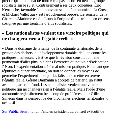
précise qu’un « débat de fond » n’a pas encore eu lieu au groupe
socialiste sur le sujet. Contrairement à ses deux collègues, Éric
Kerrouche, favorable à un nouveau statut d’autonomie de la Corse,
et Mickaël Vallet qui y est farouchement opposé. Le sénateur de la
Charente-Maritime est d’ailleurs à l’origine d’une tribune en ce sens
cosignée par une trentaine d’élus socialistes.
« Les nationalistes veulent une victoire politique qui
ne changera rien à l’égalité réelle »
« Dans le domaine de la santé, de la continuité territoriale, de la
gestion des déchets, du développement durable, de lutte contre les
pratiques mafieuses… Est-ce que la révision constitutionnelle
permettrait d’aller plus loin dans l’exercice du pouvoir d’adaptation
? Non. L’expérimentation a été mal mise en pratique. Et en tant que
républicain et parlementaire, on doit se donner les moyens de
permettre l’expérimentation par les faits et de mettre en œuvre
l’égalité réelle. Gérald Darmanin a accepté de parler d’un statut
avant de parler du fond. Les nationalistes veulent une victoire
politique qui ne changera rien à l’égalité réelle. Mais l’idée d’une
autonomie règle sûrement beaucoup de problèmes pour Gilles
Simeoni dans la perspective des prochaines élections territoriales »,
tacle-t-il.
Sur Public Sénat
, lundi, l’ancien président du conseil exécutif de