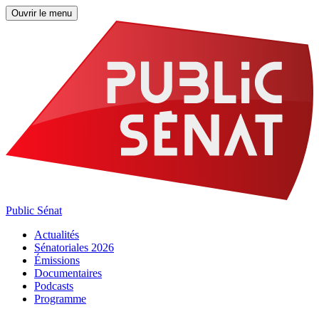
Ouvrir le menu
Public Sénat
Actualités
Sénatoriales 2026
Émissions
Documentaires
Podcasts
Programme