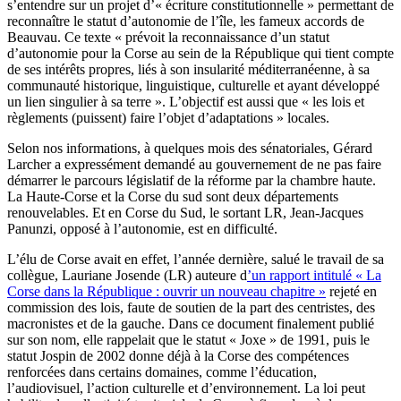
s’entendre sur un projet d’« écriture constitutionnelle » permettant de
reconnaître le statut d’autonomie de l’île, les fameux accords de
Beauvau. Ce texte « prévoit la reconnaissance d’un statut
d’autonomie pour la Corse au sein de la République qui tient compte
de ses intérêts propres, liés à son insularité méditerranéenne, à sa
communauté historique, linguistique, culturelle et ayant développé
un lien singulier à sa terre ». L’objectif est aussi que « les lois et
règlements (puissent) faire l’objet d’adaptations » locales.
Selon nos informations, à quelques mois des sénatoriales, Gérard
Larcher a expressément demandé au gouvernement de ne pas faire
démarrer le parcours législatif de la réforme par la chambre haute.
La Haute-Corse et la Corse du sud sont deux départements
renouvelables. Et en Corse du Sud, le sortant LR, Jean-Jacques
Panunzi, opposé à l’autonomie, est en difficulté.
L’élu de Corse avait en effet, l’année dernière, salué le travail de sa
collègue, Lauriane Josende (LR) auteure d
’un rapport intitulé « La
Corse dans la République : ouvrir un nouveau chapitre »
rejeté en
commission des lois, faute de soutien de la part des centristes, des
macronistes et de la gauche. Dans ce document finalement publié
sur son nom, elle rappelait que le statut « Joxe » de 1991, puis le
statut Jospin de 2002 donne déjà à la Corse des compétences
renforcées dans certains domaines, comme l’éducation,
l’audiovisuel, l’action culturelle et d’environnement. La loi peut