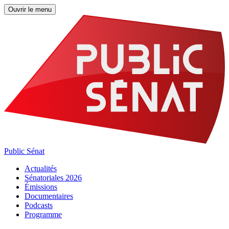
Ouvrir le menu
Public Sénat
Actualités
Sénatoriales 2026
Émissions
Documentaires
Podcasts
Programme