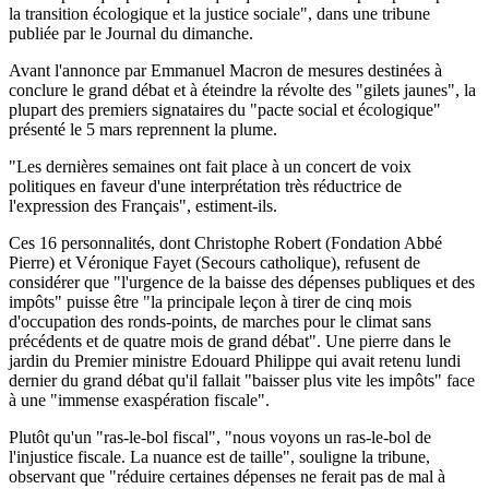
la transition écologique et la justice sociale", dans une tribune
publiée par le Journal du dimanche.
Avant l'annonce par Emmanuel Macron de mesures destinées à
conclure le grand débat et à éteindre la révolte des "gilets jaunes", la
plupart des premiers signataires du "pacte social et écologique"
présenté le 5 mars reprennent la plume.
"Les dernières semaines ont fait place à un concert de voix
politiques en faveur d'une interprétation très réductrice de
l'expression des Français", estiment-ils.
Ces 16 personnalités, dont Christophe Robert (Fondation Abbé
Pierre) et Véronique Fayet (Secours catholique), refusent de
considérer que "l'urgence de la baisse des dépenses publiques et des
impôts" puisse être "la principale leçon à tirer de cinq mois
d'occupation des ronds-points, de marches pour le climat sans
précédents et de quatre mois de grand débat". Une pierre dans le
jardin du Premier ministre Edouard Philippe qui avait retenu lundi
dernier du grand débat qu'il fallait "baisser plus vite les impôts" face
à une "immense exaspération fiscale".
Plutôt qu'un "ras-le-bol fiscal", "nous voyons un ras-le-bol de
l'injustice fiscale. La nuance est de taille", souligne la tribune,
observant que "réduire certaines dépenses ne ferait pas de mal à