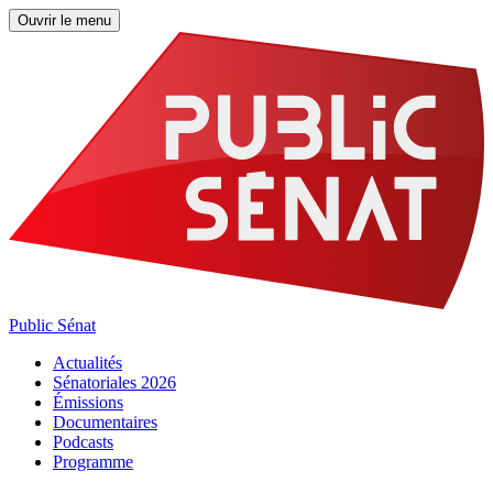
Ouvrir le menu
Public Sénat
Actualités
Sénatoriales 2026
Émissions
Documentaires
Podcasts
Programme