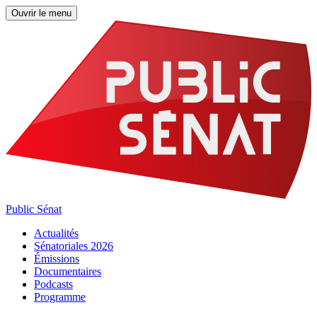
Ouvrir le menu
Public Sénat
Actualités
Sénatoriales 2026
Émissions
Documentaires
Podcasts
Programme