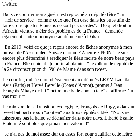
Twitter.
Dans ce courrier non signé, il est reproché au député d'être "un
+noir de service+ comme ceux que l'on case dans les pubs afin de
faire croire que les Français ne sont pas racistes". "De quel droit un
Africain vient se mêler des problèmes de la France", demande
également l'auteur anonyme au député né à Dakar.
"En 2019, voici ce que je reçois encore de lâches anonymes à mon
bureau de l'Assemblée. Suis-je choqué ? Apeuré ? NON ! Je suis
encore plus déterminé à éradiquer le fléau raciste de notre beau pays
la France. Bien entendu je porterai plainte...", explique le député de
la 2e circonscription du Val-de-Marne dans son tweet.
Le courrier, qui s'en prend également aux députés LREM Laetitia
Avia (Paris) et Hervé Berville (Cotes d'Armor), promet à Jean-
François Mbaye de lui "mettre une balle dans la tête" et affirme: "tu
vas mourir".
Le ministre de la Transition écologique, François de Rugy, a dans un
tweet fait part de son "soutien" aux trois députés ciblés. "Nous ne
laisserons pas la haine se déchaîner dans notre pays. Liberté Égalité
Fraternité sont plus que jamais nos valeurs !".
"Je n'ai pas de mot assez dur ou assez fort pour qualifier cette lettre