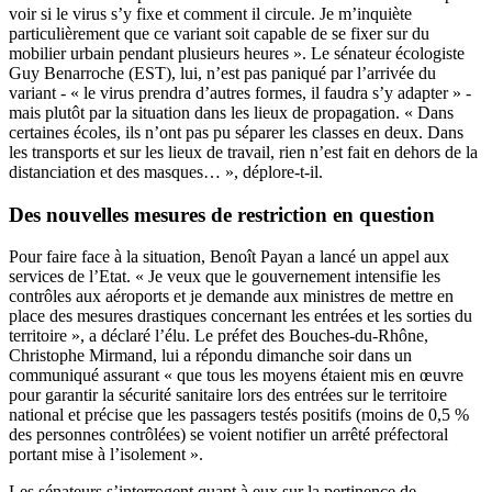
voir si le virus s’y fixe et comment il circule. Je m’inquiète
particulièrement que ce variant soit capable de se fixer sur du
mobilier urbain pendant plusieurs heures ». Le sénateur écologiste
Guy Benarroche (EST), lui, n’est pas paniqué par l’arrivée du
variant - « le virus prendra d’autres formes, il faudra s’y adapter » -
mais plutôt par la situation dans les lieux de propagation. « Dans
certaines écoles, ils n’ont pas pu séparer les classes en deux. Dans
les transports et sur les lieux de travail, rien n’est fait en dehors de la
distanciation et des masques… », déplore-t-il.
Des nouvelles mesures de restriction en question
Pour faire face à la situation, Benoît Payan a lancé un appel aux
services de l’Etat. « Je veux que le gouvernement intensifie les
contrôles aux aéroports et je demande aux ministres de mettre en
place des mesures drastiques concernant les entrées et les sorties du
territoire », a déclaré l’élu. Le préfet des Bouches-du-Rhône,
Christophe Mirmand, lui a répondu dimanche soir dans un
communiqué assurant « que tous les moyens étaient mis en œuvre
pour garantir la sécurité sanitaire lors des entrées sur le territoire
national et précise que les passagers testés positifs (moins de 0,5 %
des personnes contrôlées) se voient notifier un arrêté préfectoral
portant mise à l’isolement ».
Les sénateurs s’interrogent quant à eux sur la pertinence de