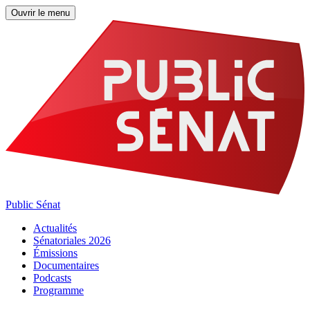
Ouvrir le menu
Public Sénat
Actualités
Sénatoriales 2026
Émissions
Documentaires
Podcasts
Programme