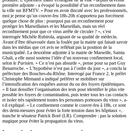
première adjointe
- a évoqué la possibilité d’un reconfinement dans
la ville sur
BFMTV
. « Pour en avoir discuté avec les professionnels,
moi je pense qu’un couvre-feu 18h-20h n'apportera pas forcément
quelque chose de plus : pourquoi pas un reconfinement pour
protéger les Marseillaises et les Marseillais, mais un réel
reconfinement pour que ce virus arrête de circuler ? », s’est
interrogée Michèle Rubirola, arguant de sa qualité de médecin.
Avant d’être désavouée dans la foulée par la mairie qui faisait savoir
dans les médias que cet avis ne reflétait pas la position de la
municipalité. La deuxième adjointe à la mairie de Marseille, Samia
Ghali, a elle aussi soutenu l’idée d’un nouveau confinement local,
selon
le Parisien
. « Ce n’est pas absurde », pense pour sa part Guy
Benarroche. « L’hypothèse n’est pas à l’ordre du jour », a conclu la
préfecture des Bouches-du-Rhône. Interrogé par France 2, le préfet
Christophe Mirmand a indiqué préférer se mobiliser sur
l’intensification des enquêtes autour du ou des foyers épidémiques.
« Il faut densifier l’organisation des tests pour identifier le plus vite
possible les foyers de contamination, puis tester tous les cas contacts
et isoler très rapidement toutes les personnes porteuses du virus », a-
t-il expliqué. « Le confinement comme le couvre-feu à 18h, ce sont
des demi-mesures pour éviter la forte tension dans les hôpitaux »,
tranche le sénateur Patrick Boré (LR). Comprendre : pas la solution
magique pour éviter la propagation du virus.