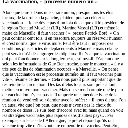
La vaccination, « processus numéro un »
Alors que faire ? Dans une si rare union, presque tous les élus
locaux, de la droite à la gauche, plaident pour accélérer la
vaccination. « Je ne dévie pas d’un iota de ce que dit le président de
la région Renaud Muselier (LR), Martine Vassal (LR) et même le
maire de Marseille, il faut vacciner ! », presse Patrick Boré. « On
peut confiner cent fois, il en ressortira toujours un réservoir humain
et c’est normal que le virus mute. Peut-être faut-il imposer des
conditions plus strictes de déplacements à Marseille mais cela ne
peut servir qu’à désengorger les hôpitaux. Il n’y a que la vaccination
qui peut fonctionner sur le long terme », estime-t-il. D’autant que
selon les informations de Guy Benarroche, pour le moment, « il y a
très peu de lits de réanimation occupés » à Marseille. « On pense
que la vaccination est le processus numéro un, il faut vacciner plus
vite », résume ce dernier. « Cela nous paraît plus important que de
restreindre la circulation. Des tas d’élus locaux sont prêts à tout
mettre en œuvre pour vacciner. Mais on se rend compte que le plan
de vaccination n’y est pas ». Il rapporte une anecdote issue de la
réunion de vendredi soir dernier avec le préfet : « Il nous dit que l’on
va aussi vite que l’on peut, que nous n’avons pas le choix du
nombre de doses. Je suis bien d’accord avec lui mais quand on voit
les stratégies vaccinales plus rapides dans d’autres pays… Par
exemple, sur le cas de l’Allemagne, le préfet répond qu’ils ont
vacciné trop vite qu’ils vont être en pénurie de vaccins. Peut-être,