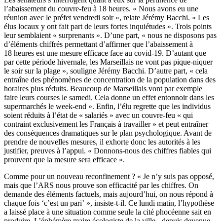
l’abaissement du couvre-feu à 18 heures. « Nous avons eu une
réunion avec le préfet vendredi soir », relate Jérémy Bacchi. « Les
élus locaux y ont fait part de leurs fortes inquiétudes ». Trois points
leur semblaient « surprenants ». D’une part, « nous ne disposons pas
d’éléments chiffrés permettant d’affirmer que l’abaissement à
18 heures est une mesure efficace face au covid-19. D’autant que
par cette période hivernale, les Marseillais ne vont pas pique-niquer
le soir sur la plage », souligne Jérémy Bacchi. D’autre part, « cela
entraîne des phénomènes de concentration de la population dans des
horaires plus réduits. Beaucoup de Marseillais vont par exemple
faire leurs courses le samedi. Cela donne un effet entonnoir dans les
supermarchés le week-end ». Enfin, l’élu regrette que les individus
soient réduits à l’état de « salariés » avec un couvre-feu « qui
contraint exclusivement les Français à travailler » et peut entraîner
des conséquences dramatiques sur le plan psychologique. Avant de
prendre de nouvelles mesures, il exhorte donc les autorités à les
justifier, preuves à l’appui. « Donnons-nous des chiffres fiables qui
prouvent que la mesure sera efficace ».
Comme pour un nouveau reconfinement ? « Je n’y suis pas opposé,
mais que l’ARS nous prouve son efficacité par les chiffres. On
demande des éléments factuels, mais aujourd’hui, on nous répond à
chaque fois ‘c’est un pari’ », insiste-t-il. Ce lundi matin, l’hypothèse
a laissé place à une situation comme seule la cité phocéenne sait en
produire. L’éphémère maire écologiste de la ville -
depuis devenue