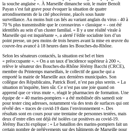
la souche anglaise ». À Marseille dimanche soir, le maire Benoît
Payan s’est fait grave pour évoquer la situation de quatre
arrondissements de la cité phocéenne, placés sous haute
surveillance. Au moins huit cas liés au variant anglais du virus -
40 à
70 % plus transmissible que le coronavirus « classique »
- ont été
identifiés au sein d’un cluster familial. « Il y a une réalité virale à
Marseille qui est inquiétante », a alerté l’édile socialiste lors d’un
point presse, un peu moins de trois heures avant la mise en œuvre du
couvre-feu avancé à 18 heures dans les Bouches-du-Rhône.
Selon les sénateurs contactés, la situation est bel et bien
« préoccupante ». « On a un taux d’incidence supérieur à 200 »,
relève le sénateur des Bouches-du-Rhône Jérémy Bacchi (CRCE),
membre du Printemps marseillais, le collectif de gauche qui a
emporté la mairie de Marseille aux dernières municipales. Son
collègue des Républicains, Patrick Boré, n’est pas plus serein. « La
situation m’inquiète, bien sûr. Ce n’est pas une joie quand on
apprend que ce virus mute », réagit le pharmacien de formation. Une
équipe de « 40 marins-pompiers » a été mobilisée dès samedi soir
pour tester cinq adresses, notamment via des tests de surfaces qui ont
révélé des « traces de covid-19 dans l’environnement ». Des
résultats sont en cours pour une trentaine de personnes testées, mais
deux d’entre elles ont déjà été isolées car positives au covid-19.
Jérémy Bacchi explique : « Le bataillon des marins-pompiers fait un
certain nombre de prélèvements sur des bâtiments de Marseille pour