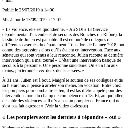
4 min
Publié le
26/07/2019 à 14:00
Mis à jour le
13/09/2019 à 17:07
« La violence, elle est quotidienne. » Au SDIS 13 (Service
départemental d’incendie et de secours des Bouches-du-Rhône), la
lassitude de Julien est palpable. Il est entouré de collègues de
différentes casernes du département. Tous, lors de l’année 2018, ont
connu des agressions alors qu’ils étaient en intervention. Face aux
sénateurs qui sont venus à leur rencontre, Julien raconte sa dernière
intervention qui a mal tourné « C’était une intervention basique de
secours à la personne. Une personne suicidaire. On en a fini aux
mains, j’ai terminé avec deux dents cassées. »
À 31 ans, Julien est à bout. Malgré le soutien de ses collègues et de
sa hiérarchie, il pense à arrêter son métier. Sa vocation. Entré chez
les pompiers pour combattre le feu, il est las d’être appelé pour des
interventions hors du champ de compétence du 18. Et, au quotidien,
de subir des violences. « Il n’y a pas un pompier en France qui ne
s’est pas fait agresser » (Voir la vidéo ci-dessus)
« Les pompiers sont les derniers à répondre « oui »
Violences physiques, caillassage, outrages, menaces de mort même.