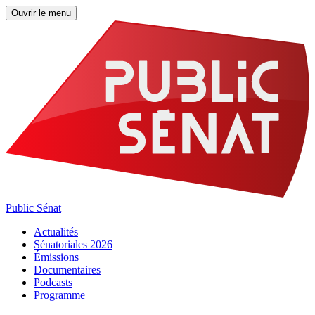
Ouvrir le menu
Public Sénat
Actualités
Sénatoriales 2026
Émissions
Documentaires
Podcasts
Programme