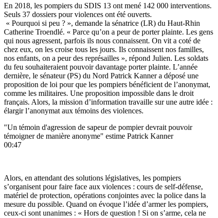
En 2018, les pompiers du SDIS 13 ont mené 142 000 interventions.
Seuls 37 dossiers pour violences ont été ouverts.
« Pourquoi si peu ? », demande la sénatrice (LR) du Haut-Rhin
Catherine Troendlé. « Parce qu’on a peur de porter plainte. Les gens
qui nous agressent, parfois ils nous connaissent. On vit a coté de
chez eux, on les croise tous les jours. Ils connaissent nos familles,
nos enfants, on a peur des représailles », répond Julien. Les soldats
du feu souhaiteraient pouvoir davantage porter plainte. L’année
dernière, le sénateur (PS) du Nord Patrick Kanner a déposé une
proposition de loi pour que les pompiers bénéficient de l’anonymat,
comme les militaires. Une proposition impossible dans le droit
français. Alors, la mission d’information travaille sur une autre idée :
élargir l’anonymat aux témoins des violences.
"Un témoin d'agression de sapeur de pompier devrait pouvoir
témoigner de manière anonyme" estime Patrick Kanner
00:47
Alors, en attendant des solutions législatives, les pompiers
s’organisent pour faire face aux violences : cours de self-défense,
matériel de protection, opérations conjointes avec la police dans la
mesure du possible. Quand on évoque l’idée d’armer les pompiers,
ceux-ci sont unanimes : « Hors de question ! Si on s’arme, cela ne