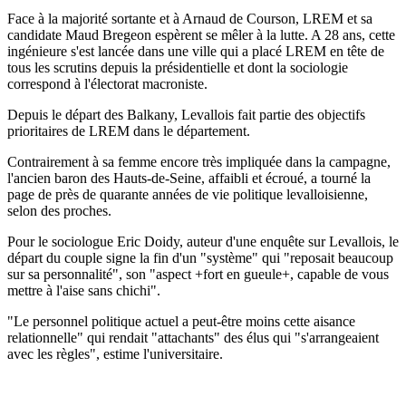
Face à la majorité sortante et à Arnaud de Courson, LREM et sa
candidate Maud Bregeon espèrent se mêler à la lutte. A 28 ans, cette
ingénieure s'est lancée dans une ville qui a placé LREM en tête de
tous les scrutins depuis la présidentielle et dont la sociologie
correspond à l'électorat macroniste.
Depuis le départ des Balkany, Levallois fait partie des objectifs
prioritaires de LREM dans le département.
Contrairement à sa femme encore très impliquée dans la campagne,
l'ancien baron des Hauts-de-Seine, affaibli et écroué, a tourné la
page de près de quarante années de vie politique levalloisienne,
selon des proches.
Pour le sociologue Eric Doidy, auteur d'une enquête sur Levallois, le
départ du couple signe la fin d'un "système" qui "reposait beaucoup
sur sa personnalité", son "aspect +fort en gueule+, capable de vous
mettre à l'aise sans chichi".
"Le personnel politique actuel a peut-être moins cette aisance
relationnelle" qui rendait "attachants" des élus qui "s'arrangeaient
avec les règles", estime l'universitaire.