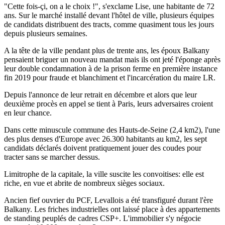
"Cette fois-çi, on a le choix !", s'exclame Lise, une habitante de 72
ans. Sur le marché installé devant l'hôtel de ville, plusieurs équipes
de candidats distribuent des tracts, comme quasiment tous les jours
depuis plusieurs semaines.
A la tête de la ville pendant plus de trente ans, les époux Balkany
pensaient briguer un nouveau mandat mais ils ont jeté l'éponge après
leur double condamnation à de la prison ferme en première instance
fin 2019 pour fraude et blanchiment et l'incarcération du maire LR.
Depuis l'annonce de leur retrait en décembre et alors que leur
deuxième procès en appel se tient à Paris, leurs adversaires croient
en leur chance.
Dans cette minuscule commune des Hauts-de-Seine (2,4 km2), l'une
des plus denses d'Europe avec 26.300 habitants au km2, les sept
candidats déclarés doivent pratiquement jouer des coudes pour
tracter sans se marcher dessus.
Limitrophe de la capitale, la ville suscite les convoitises: elle est
riche, en vue et abrite de nombreux sièges sociaux.
Ancien fief ouvrier du PCF, Levallois a été transfiguré durant l'ère
Balkany. Les friches industrielles ont laissé place à des appartements
de standing peuplés de cadres CSP+. L'immobilier s'y négocie