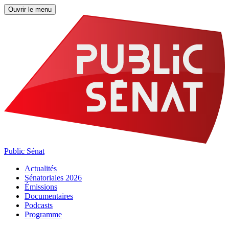
Ouvrir le menu
Public Sénat
Actualités
Sénatoriales 2026
Émissions
Documentaires
Podcasts
Programme