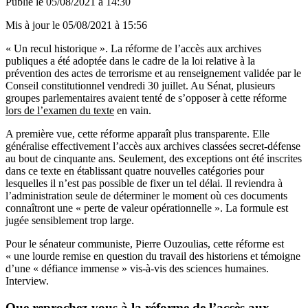
Publié le
05/08/2021 à 14:30
Mis à jour le
05/08/2021 à 15:56
« Un recul historique ». La réforme de l’accès aux archives
publiques a été adoptée dans le cadre de la loi relative à la
prévention des actes de terrorisme et au renseignement validée par le
Conseil constitutionnel vendredi 30 juillet. Au Sénat, plusieurs
groupes parlementaires avaient tenté de s’opposer à cette réforme
lors de l’examen du texte
en vain.
A première vue, cette réforme apparaît plus transparente. Elle
généralise effectivement l’accès aux archives classées secret-défense
au bout de cinquante ans. Seulement, des exceptions ont été inscrites
dans ce texte en établissant quatre nouvelles catégories pour
lesquelles il n’est pas possible de fixer un tel délai. Il reviendra à
l’administration seule de déterminer le moment où ces documents
connaîtront une « perte de valeur opérationnelle ». La formule est
jugée sensiblement trop large.
Pour le sénateur communiste, Pierre Ouzoulias, cette réforme est
« une lourde remise en question du travail des historiens et témoigne
d’une « défiance immense » vis-à-vis des sciences humaines.
Interview.
Que reprochez-vous à la réforme de l’accès aux