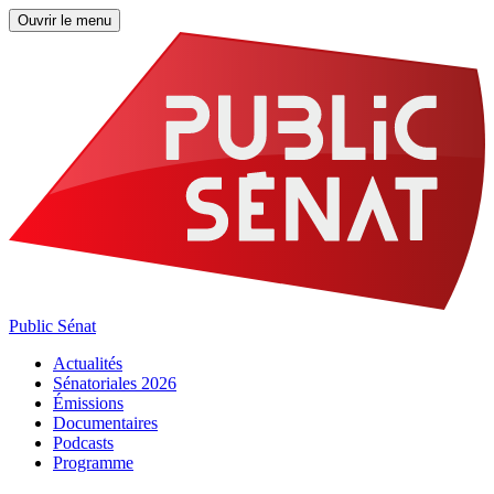
Ouvrir le menu
Public Sénat
Actualités
Sénatoriales 2026
Émissions
Documentaires
Podcasts
Programme