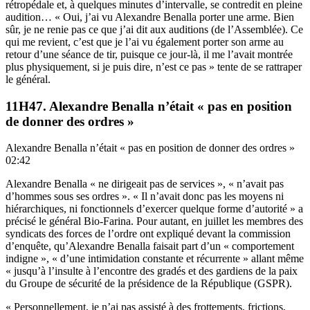
rétropédale et, à quelques minutes d’intervalle, se contredit en pleine
audition… « Oui, j’ai vu Alexandre Benalla porter une arme. Bien
sûr, je ne renie pas ce que j’ai dit aux auditions (de l’Assemblée). Ce
qui me revient, c’est que je l’ai vu également porter son arme au
retour d’une séance de tir, puisque ce jour-là, il me l’avait montrée
plus physiquement, si je puis dire, n’est ce pas » tente de se rattraper
le général.
11H47. Alexandre Benalla n’était « pas en position
de donner des ordres »
Alexandre Benalla n’était « pas en position de donner des ordres »
02:42
Alexandre Benalla « ne dirigeait pas de services », « n’avait pas
d’hommes sous ses ordres ». « Il n’avait donc pas les moyens ni
hiérarchiques, ni fonctionnels d’exercer quelque forme d’autorité » a
précisé le général Bio-Farina. Pour autant, en juillet les membres des
syndicats des forces de l’ordre ont expliqué devant la commission
d’enquête, qu’Alexandre Benalla faisait part d’un « comportement
indigne », « d’une intimidation constante et récurrente » allant même
« jusqu’à l’insulte à l’encontre des gradés et des gardiens de la paix
du Groupe de sécurité de la présidence de la République (GSPR).
« Personnellement, je n’ai pas assisté à des frottements, frictions,