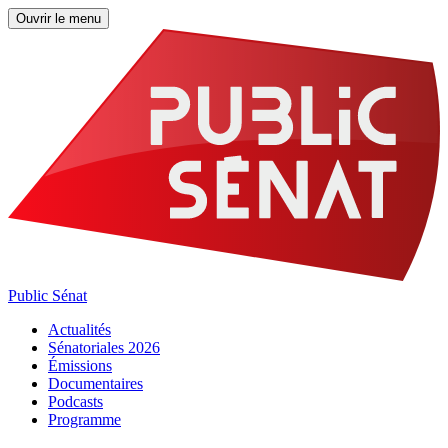
Ouvrir le menu
Public Sénat
Actualités
Sénatoriales 2026
Émissions
Documentaires
Podcasts
Programme