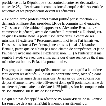
présidence de la République s’est contredit entre ses déclarations
tenues le 25 juillet devant la commissions d’enquête de l’Assemblée
nationale et ses propos tenus devant les sénateurs.
« Le port d’arme professionnel était-il justifié par sa fonction ? »
demande Philippe Bas, président LR de la commission d’enquête.
« C’est au chef de cabinet d’apprécier si Alexandre Benalla… »
commence le général, avant de s’arrêter. Il reprend : « D’abord, est-
ce qu’Alexandre Benalla portait son arme dans le cadre de ses
missions à l’extérieur ? Personnellement, moi je ne l’ai jamais vu.
Dans les missions à l’extérieur, je ne croisais jamais Alexandre
Benalla, parce que ce n’était pas mon champ de compétence, et je ne
l’ai pas vu avec une arme à l’extérieur, non. (…) A l’intérieur, il me
semble l’avoir vu avec une arme, au retour d’une séance de tir, si ma
mémoire est bonne. Et là, il la portait, oui ».
Des propos étonnants puisqu’ils contredisent ceux qu’il a lui-même
tenu devant les députés. « Je l’ai vu porter une arme, bien sûr, dans
le cadre de certaines de ses missions. Je savais qu’une autorisation
de port d’arme lui avait été délivrée et donc qu’il portait son arme de
manière réglementaire » a déclaré le 25 juillet, selon le compte rendu
de son audition sur le site de l’Assemblée.
Ce qui n’a pas échappé à la sénatrice PS Marie-Pierre de la Gontrie.
La sénatrice de Paris rafraîchit la mémoire au général, qui