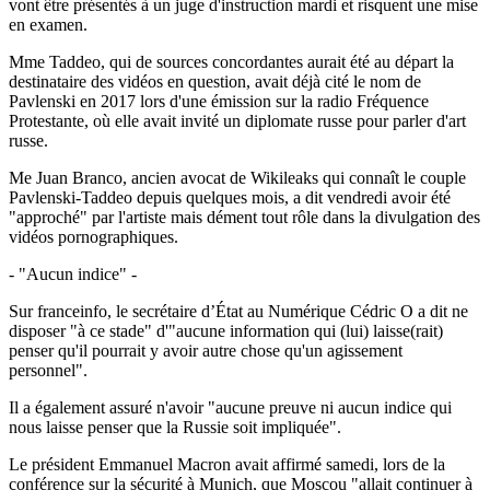
vont être présentés à un juge d'instruction mardi et risquent une mise
en examen.
Mme Taddeo, qui de sources concordantes aurait été au départ la
destinataire des vidéos en question, avait déjà cité le nom de
Pavlenski en 2017 lors d'une émission sur la radio Fréquence
Protestante, où elle avait invité un diplomate russe pour parler d'art
russe.
Me Juan Branco, ancien avocat de Wikileaks qui connaît le couple
Pavlenski-Taddeo depuis quelques mois, a dit vendredi avoir été
"approché" par l'artiste mais dément tout rôle dans la divulgation des
vidéos pornographiques.
- "Aucun indice" -
Sur franceinfo, le secrétaire d’État au Numérique Cédric O a dit ne
disposer "à ce stade" d'"aucune information qui (lui) laisse(rait)
penser qu'il pourrait y avoir autre chose qu'un agissement
personnel".
Il a également assuré n'avoir "aucune preuve ni aucun indice qui
nous laisse penser que la Russie soit impliquée".
Le président Emmanuel Macron avait affirmé samedi, lors de la
conférence sur la sécurité à Munich, que Moscou "allait continuer à