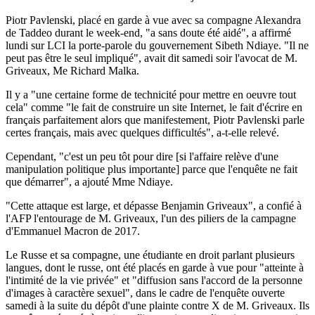
Piotr Pavlenski, placé en garde à vue avec sa compagne Alexandra
de Taddeo durant le week-end, "a sans doute été aidé", a affirmé
lundi sur LCI la porte-parole du gouvernement Sibeth Ndiaye. "Il ne
peut pas être le seul impliqué", avait dit samedi soir l'avocat de M.
Griveaux, Me Richard Malka.
Il y a "une certaine forme de technicité pour mettre en oeuvre tout
cela" comme "le fait de construire un site Internet, le fait d'écrire en
français parfaitement alors que manifestement, Piotr Pavlenski parle
certes français, mais avec quelques difficultés", a-t-elle relevé.
Cependant, "c'est un peu tôt pour dire [si l'affaire relève d'une
manipulation politique plus importante] parce que l'enquête ne fait
que démarrer", a ajouté Mme Ndiaye.
"Cette attaque est large, et dépasse Benjamin Griveaux", a confié à
l'AFP l'entourage de M. Griveaux, l'un des piliers de la campagne
d'Emmanuel Macron de 2017.
Le Russe et sa compagne, une étudiante en droit parlant plusieurs
langues, dont le russe, ont été placés en garde à vue pour "atteinte à
l'intimité de la vie privée" et "diffusion sans l'accord de la personne
d'images à caractère sexuel", dans le cadre de l'enquête ouverte
samedi à la suite du dépôt d'une plainte contre X de M. Griveaux. Ils