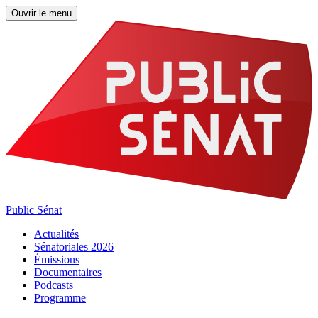
Ouvrir le menu
Public Sénat
Actualités
Sénatoriales 2026
Émissions
Documentaires
Podcasts
Programme