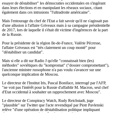
essayer de déstabiliser" les démocraties occidentales en s'ingérant
dans leurs élections et en manipulant les réseaux sociaux, citant
également dans ces intrusions "l'ultradroite américaine".
Mais l'entourage du chef de l'Etat a fait savoir qu'il ne s'agissait pas
d'une allusion à l'affaire Griveaux mais à sa campagne présidentielle
de 2017, lors de laquelle il s'était dit victime d'ingérences de la part
de la Russie.
Pour la présidente de la région Ile-de-France, Valérie Pécresse,
l'affaire Griveaux est "très clairement un coup monté" pour
"déstabiliser un candidat".
Mais si elle a dit sur Radio J qu'elle "connaissait bien (les)
méthodes" soviétiques du "kompromat" ("dossier compromettant"),
l'ancienne ministre russophone n'a pas voulu s'avancer sur une
quelconque implication de Moscou.
Le directeur de l'Institut Iris, Pascal Boniface, interrogé par l'AFP,
"ne voit pas l'intérêt pour la Russie d'affaiblir M. Macron, seul chef
d'Etat occidental à souhaiter un rapprochement avec Moscou".
Le directeur de Conspiracy Watch, Rudy Reichstadt, juge
"plausible" sur Twitter que l'acte revendiqué par Piotr Pavlenski
relève "d'une opération de déstabilisation politique impliquant