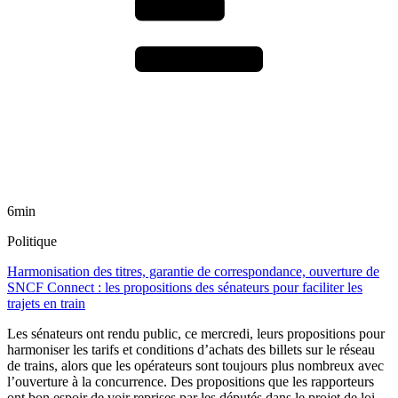
6min
Politique
Harmonisation des titres, garantie de correspondance, ouverture de
SNCF Connect : les propositions des sénateurs pour faciliter les
trajets en train
Les sénateurs ont rendu public, ce mercredi, leurs propositions pour
harmoniser les tarifs et conditions d’achats des billets sur le réseau
de trains, alors que les opérateurs sont toujours plus nombreux avec
l’ouverture à la concurrence. Des propositions que les rapporteurs
ont bon espoir de voir reprises par les députés dans le projet de loi-