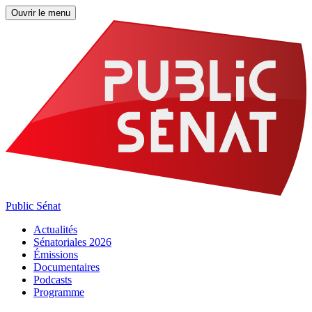
Ouvrir le menu
Public Sénat
Actualités
Sénatoriales 2026
Émissions
Documentaires
Podcasts
Programme