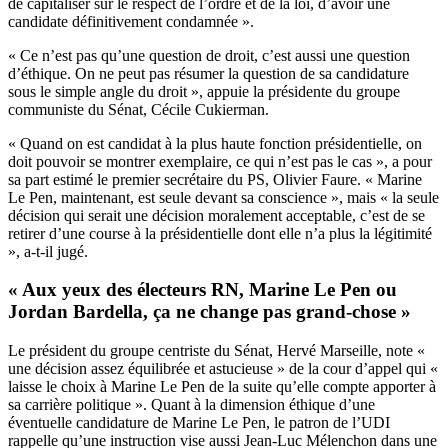
de capitaliser sur le respect de l’ordre et de la loi, d’avoir une
candidate définitivement condamnée ».
« Ce n’est pas qu’une question de droit, c’est aussi une question
d’éthique. On ne peut pas résumer la question de sa candidature
sous le simple angle du droit », appuie la présidente du groupe
communiste du Sénat, Cécile Cukierman.
« Quand on est candidat à la plus haute fonction présidentielle, on
doit pouvoir se montrer exemplaire, ce qui n’est pas le cas », a pour
sa part estimé le premier secrétaire du PS, Olivier Faure. « Marine
Le Pen, maintenant, est seule devant sa conscience », mais « la seule
décision qui serait une décision moralement acceptable, c’est de se
retirer d’une course à la présidentielle dont elle n’a plus la légitimité
», a-t-il jugé.
« Aux yeux des électeurs RN, Marine Le Pen ou
Jordan Bardella, ça ne change pas grand-chose »
Le président du groupe centriste du Sénat, Hervé Marseille, note «
une décision assez équilibrée et astucieuse » de la cour d’appel qui «
laisse le choix à Marine Le Pen de la suite qu’elle compte apporter à
sa carrière politique ». Quant à la dimension éthique d’une
éventuelle candidature de Marine Le Pen, le patron de l’UDI
rappelle qu’une instruction vise aussi Jean-Luc Mélenchon dans une