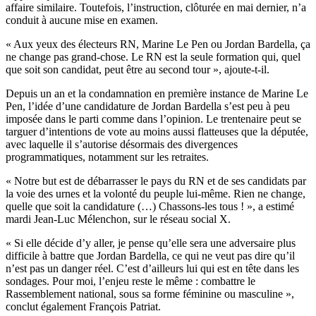
affaire similaire. Toutefois, l’instruction, clôturée en mai dernier, n’a
conduit à aucune mise en examen.
« Aux yeux des électeurs RN, Marine Le Pen ou Jordan Bardella, ça
ne change pas grand-chose. Le RN est la seule formation qui, quel
que soit son candidat, peut être au second tour », ajoute-t-il.
Depuis un an et la condamnation en première instance de Marine Le
Pen, l’idée d’une candidature de Jordan Bardella s’est peu à peu
imposée dans le parti comme dans l’opinion. Le trentenaire peut se
targuer d’intentions de vote au moins aussi flatteuses que la députée,
avec laquelle il s’autorise désormais des divergences
programmatiques, notamment sur les retraites.
« Notre but est de débarrasser le pays du RN et de ses candidats par
la voie des urnes et la volonté du peuple lui-même. Rien ne change,
quelle que soit la candidature (…) Chassons-les tous ! », a estimé
mardi Jean-Luc Mélenchon, sur le réseau social X.
« Si elle décide d’y aller, je pense qu’elle sera une adversaire plus
difficile à battre que Jordan Bardella, ce qui ne veut pas dire qu’il
n’est pas un danger réel. C’est d’ailleurs lui qui est en tête dans les
sondages. Pour moi, l’enjeu reste le même : combattre le
Rassemblement national, sous sa forme féminine ou masculine »,
conclut également François Patriat.