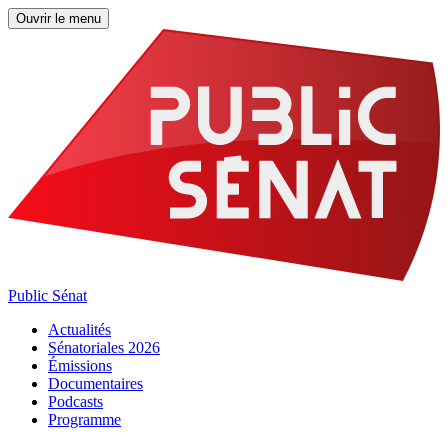
Ouvrir le menu
Public Sénat
Actualités
Sénatoriales 2026
Émissions
Documentaires
Podcasts
Programme