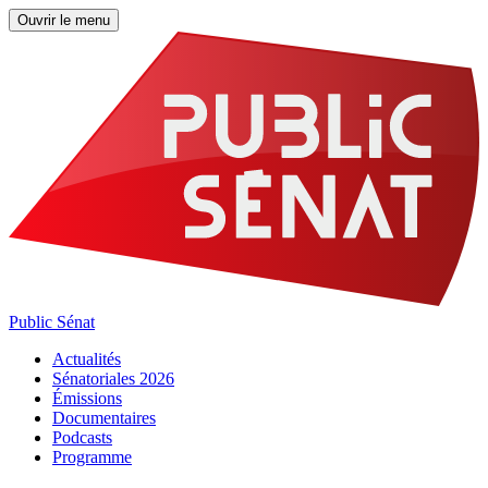
Ouvrir le menu
Public Sénat
Actualités
Sénatoriales 2026
Émissions
Documentaires
Podcasts
Programme