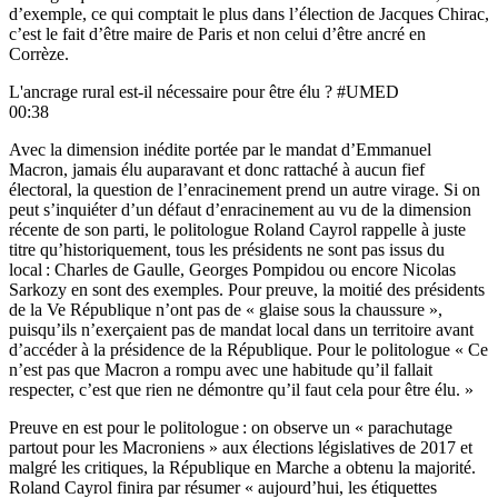
d’exemple, ce qui comptait le plus dans l’élection de Jacques Chirac,
c’est le fait d’être maire de Paris et non celui d’être ancré en
Corrèze.
L'ancrage rural est-il nécessaire pour être élu ? #UMED
00:38
Avec la dimension inédite portée par le mandat d’Emmanuel
Macron, jamais élu auparavant et donc rattaché à aucun fief
électoral, la question de l’enracinement prend un autre virage. Si on
peut s’inquiéter d’un défaut d’enracinement au vu de la dimension
récente de son parti, le politologue Roland Cayrol rappelle à juste
titre qu’historiquement, tous les présidents ne sont pas issus du
local : Charles de Gaulle, Georges Pompidou ou encore Nicolas
Sarkozy en sont des exemples. Pour preuve, la moitié des présidents
de la Ve République n’ont pas de « glaise sous la chaussure »,
puisqu’ils n’exerçaient pas de mandat local dans un territoire avant
d’accéder à la présidence de la République. Pour le politologue « Ce
n’est pas que Macron a rompu avec une habitude qu’il fallait
respecter, c’est que rien ne démontre qu’il faut cela pour être élu. »
Preuve en est pour le politologue : on observe un « parachutage
partout pour les Macroniens » aux élections législatives de 2017 et
malgré les critiques, la République en Marche a obtenu la majorité.
Roland Cayrol finira par résumer « aujourd’hui, les étiquettes