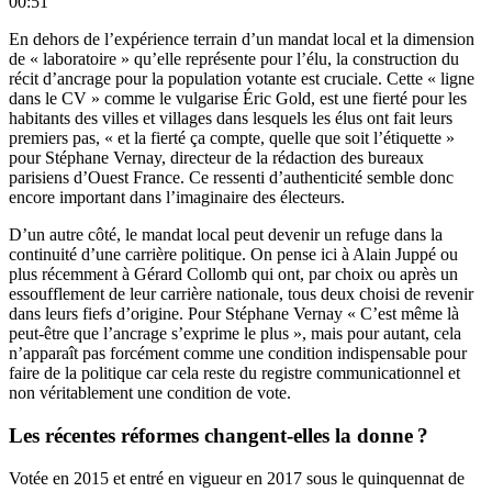
00:51
En dehors de l’expérience terrain d’un mandat local et la dimension
de « laboratoire » qu’elle représente pour l’élu, la construction du
récit d’ancrage pour la population votante est cruciale. Cette « ligne
dans le CV » comme le vulgarise Éric Gold, est une fierté pour les
habitants des villes et villages dans lesquels les élus ont fait leurs
premiers pas, « et la fierté ça compte, quelle que soit l’étiquette »
pour Stéphane Vernay, directeur de la rédaction des bureaux
parisiens d’Ouest France. Ce ressenti d’authenticité semble donc
encore important dans l’imaginaire des électeurs.
D’un autre côté, le mandat local peut devenir un refuge dans la
continuité d’une carrière politique. On pense ici à Alain Juppé ou
plus récemment à Gérard Collomb qui ont, par choix ou après un
essoufflement de leur carrière nationale, tous deux choisi de revenir
dans leurs fiefs d’origine. Pour Stéphane Vernay « C’est même là
peut-être que l’ancrage s’exprime le plus », mais pour autant, cela
n’apparaît pas forcément comme une condition indispensable pour
faire de la politique car cela reste du registre communicationnel et
non véritablement une condition de vote.
Les récentes réformes changent-elles la donne ?
Votée en 2015 et entré en vigueur en 2017 sous le quinquennat de