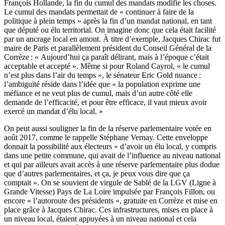
François Hollande, la fin du cumul des mandats modifie les choses.
Le cumul des mandats permettait de « continuer à faire de la
politique à plein temps » après la fin d’un mandat national, en tant
que député ou élu territorial. On imagine donc que cela était facilité
par un ancrage local en amont. À titre d’exemple, Jacques Chirac fut
maire de Paris et parallèlement président du Conseil Général de la
Corrèze : « Aujourd’hui ça paraît délirant, mais à l’époque c’était
acceptable et accepté ». Même si pour Roland Cayrol, « le cumul
n’est plus dans l’air du temps », le sénateur Eric Gold nuance :
l’ambiguïté réside dans l’idée que « la population exprime une
méfiance et ne veut plus de cumul, mais d’un autre côté elle
demande de l’efficacité, et pour être efficace, il vaut mieux avoir
exercé un mandat d’élu local. »
On peut aussi souligner la fin de la réserve parlementaire votée en
août 2017, comme le rappelle Stéphane Vernay. Cette enveloppe
donnait la possibilité aux électeurs « d’avoir un élu local, y compris
dans une petite commune, qui avait de l’influence au niveau national
et qui par ailleurs avait accès à une réserve parlementaire plus dodue
que d’autres parlementaires, et ça, je peux vous dire que ça
comptait ». On se souvient de virgule de Sablé de la LGV (Ligne à
Grande Vitesse) Pays de La Loire impulsée par François Fillon, ou
encore « l’autoroute des présidents », gratuite en Corrèze et mise en
place grâce à Jacques Chirac. Ces infrastructures, mises en place à
un niveau local, étaient appuyées à un niveau national et cela