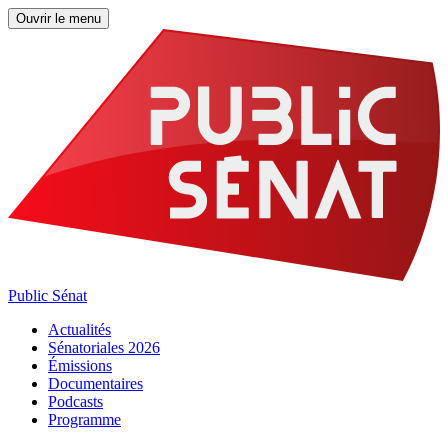
Ouvrir le menu
Public Sénat
Actualités
Sénatoriales 2026
Émissions
Documentaires
Podcasts
Programme