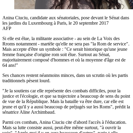
Anina Ciuciu, candidate aux sénatoriales, pose devant le Sénat dans
les jardins du Luxembourg à Paris, le 20 septembre 2017
AFP
Si elle est élue, la militante associative - au sein de La Voix des
Rroms notamment - martèle qu'elle ne sera pas "la Rom de service".
Mais accepte d'être un symbole : "Ce serait historique qu'une jeune
femme française d'origine rom soit élue. Surtout au Sénat,
majoritairement composé d'hommes et où la moyenne d'âge est de
64 ans!"
Ses chances restent néanmoins minces, dans un scrutin où les partis
traditionnels pèsent lourd.
"Je la soutiens car elle représente des combats difficiles, pour la
justice et l'écologie, et que sa trajectoire a beaucoup de sens du point
de vue de la République. Mais la bataille va être dure, car elle est
jeune et qu'il y a aussi beaucoup de préjugés sur les Roms", prédit la
sénatrice Aline Archimbaud.
Parmi ces combats, Anina Ciuciu cite d'abord l'accès à l'éducation.
Mais sa lutte consiste aussi, peut-être même surtout, "à ouvrir la
voie". "Après moi il y en aura beaucoup d'autres", parie-t-elle.