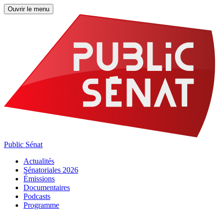
Ouvrir le menu
Public Sénat
Actualités
Sénatoriales 2026
Émissions
Documentaires
Podcasts
Programme