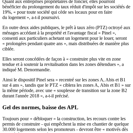
Quant aux entreprises propriétaires de foncier, elles pourront
bénéficier du prolongement du taux réduit d'impôt sur les sociétés de
19%, « pour toute société qui cède ses locaux pour en faire
du logement », a-t-il poursuivi.
En outre deux aides publiques, le prêt à taux zéro (PTZ) octroyé aux
ménages accédant à la propriété et l'avantage fiscal « Pinel »,
consenti aux particuliers achetant un logement pour le louer, seront
« prolongées pendant quatre ans », mais distribuées de manière plus
ciblée.
Elles seront concédées de façon à « construire plus vite en zone
tendue et à soutenir la revitalisation dans les zones détendues », a
indiqué M. Denormandie.
Ainsi le dispositif Pinel sera « recentré sur les zones A, Abis et B1
sur 4 ans », tandis que le PTZ « ciblera les zones A, Abis et B1 » sur
la même période, avec une « souplesse de transition sur la zone B2
durant l'année 2018 », a-t-il précisé.
Gel des normes, baisse des APL
Toujours pour « débloquer » la construction, les recours contre les
permis de construire - qui empêchent la mise en chantier de quelque
30.000 logements selon les promoteurs - devront être « motivés dès